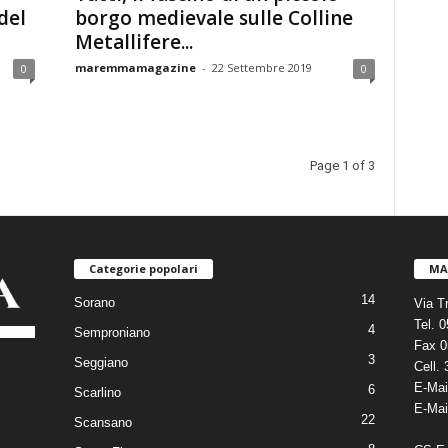
del
borgo medievale sulle Colline
Metallifere...
maremmamagazine
-
22 Settembre 2019
0
0
Page 1 of 3
Categorie popolari
MA
14
Sorano
Via T
Tel. 
4
Semproniano
Fax 0
3
Seggiano
Cell.
E-Mai
6
Scarlino
E-Mai
22
Scansano