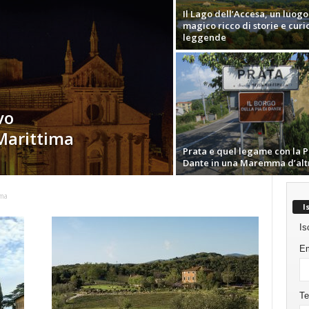
Il Lago dell’Accesa, un luogo
magico ricco di storie e curi
leggende
vo
Marittima
Prata e quel legame con la P
Dante in una Maremma d’altri
ima
I
Is
Em
Te