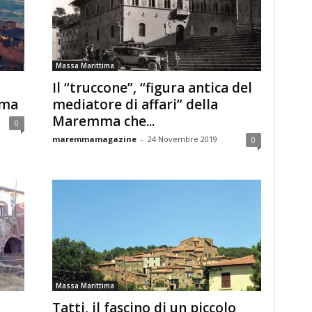
Massa Marittima
Il “truccone”, “figura antica del
ima
mediatore di affari” della
Maremma che...
0
maremmamagazine
-
24 Novembre 2019
0
Massa Marittima
Tatti, il fascino di un piccolo