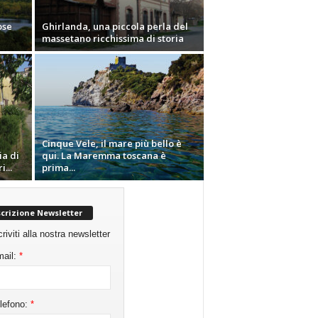
ose
Ghirlanda, una piccola perla del
massetano ricchissima di storia
Cinque Vele, il mare più bello è
ia di
qui. La Maremma toscana è
...
prima...
scrizione Newsletter
criviti alla nostra newsletter
ail:
*
lefono:
*