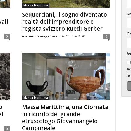
Massa Marittima
Sequerciani, il sogno diventato
N
ali
realtà dell’imprenditore e
regista svizzero Ruedi Gerber
C
maremmamagazine
-
6 Ottobre 2020
0
0
In
ac
la
Massa Marittima
o
Massa Marittima, una Giornata
el
in ricordo del grande
etruscologo Giovannangelo
Camporeale
0