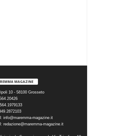
REMMA MAGAZINE
ripoli 10 - 58100 Grosseto
0564.20426
564.1979133
 349.2872103
l: info@maremma-magazine.it
l: redazione@maremma-magazine.it