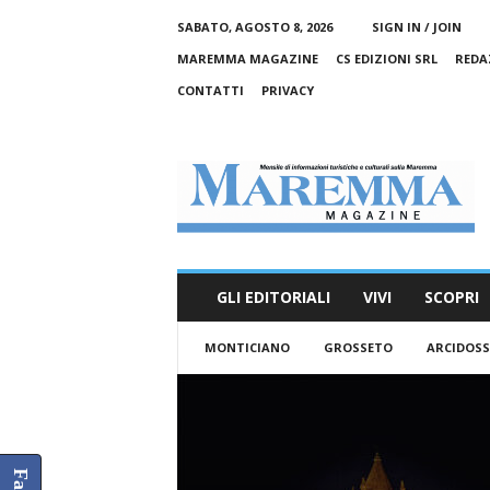
SABATO, AGOSTO 8, 2026
SIGN IN / JOIN
MAREMMA MAGAZINE
CS EDIZIONI SRL
REDA
CONTATTI
PRIVACY
M
a
r
e
m
m
a
GLI EDITORIALI
VIVI
SCOPRI
M
a
MONTICIANO
GROSSETO
ARCIDOS
g
a
z
i
n
e