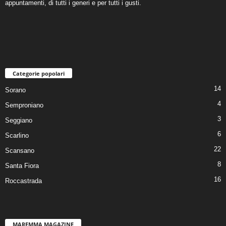
appuntamenti, di tutti i generi e per tutti i gusti.
Categorie popolari
14
Sorano
4
Semproniano
3
Seggiano
6
Scarlino
22
Scansano
8
Santa Fiora
16
Roccastrada
MAREMMA MAGAZINE