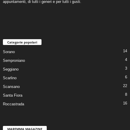
appuntamenti, di tutti i generi e per tutti i gusti.
Categorie popolari
14
Sorano
4
Semproniano
3
Seggiano
6
Scarlino
22
Scansano
8
Santa Fiora
16
Roccastrada
MAREMMA MAGAZINE