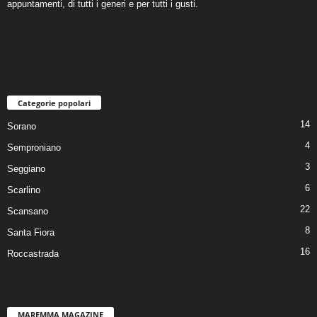
appuntamenti, di tutti i generi e per tutti i gusti.
Categorie popolari
14
Sorano
4
Semproniano
3
Seggiano
6
Scarlino
22
Scansano
8
Santa Fiora
16
Roccastrada
MAREMMA MAGAZINE