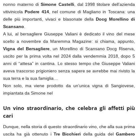
nonno materno di
Simone Castelli
, dal 1998 titolare dell’azienda
vitivinicola
Podere 414
, nel comune di Magliano in Toscana: una
delle più importanti, vivaci e blasonate della
Docg Morellino di
Scansano
.
A lui, al bersagliere Giuseppe Valiani è dedicato il vino del mese
scelto a novembre da Maremma Magazine: si chiama, appunto,
Vigna del Bersagliere
, un Morellino di Scansano Docg Riserva,
uscito per la prima volta nel 2024 dalla vendemmia 2018, dopo 5
anni di “attesa” in cantina. Lo stesso tempo che Giuseppe Valiani
aveva trascorso prigioniero senza sapere se avrebbe mai rivisto la
sua terra e la sua famiglia…
Non solo, ma viene prodotto da un’unica vigna di Sangiovese,
impiantata da Simone nel
Un vino straordinario, che celebra gli affetti più
cari
Dunque, nella storia di questo straordinario vino, che alla sua prima
uscita ha già ottenuto i
Tre Bicchieri
della guida del
Gambero