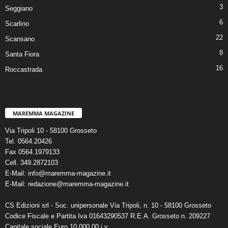
3
Seggiano
6
Scarlino
22
Scansano
8
Santa Fiora
16
Roccastrada
MAREMMA MAGAZINE
Via Tripoli 10 - 58100 Grosseto
Tel. 0564.20426
Fax 0564.1979133
Cell. 349.2872103
E-Mail: info@maremma-magazine.it
E-Mail: redazione@maremma-magazine.it
CS Edizioni srl - Soc. unipersonale Via Tripoli, n. 10 - 58100 Grosseto
Codice Fiscale e Partita Iva 01643290537 R.E.A. Grosseto n. 209227
Capitale sociale Euro 10.000,00 i.v.