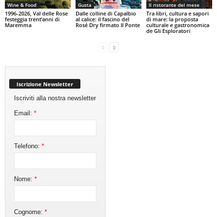
Wine & Food
Gusta
Il ristorante del mese
1996-2026, Val delle Rose
Dalle colline di Capalbio
Tra libri, cultura e sapori
festeggia trent’anni di
al calice: il fascino del
di mare: la proposta
Maremma
Rosé Dry firmato Il Ponte
culturale e gastronomica
de Gli Esploratori
Iscrizione Newsletter
Iscriviti alla nostra newsletter
Email:
*
Telefono:
*
Nome:
*
Cognome:
*