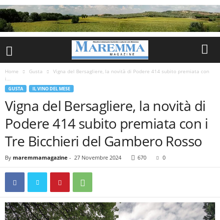
Home
Gusta
Vigna del Bersagliere, la novità di Podere 414 subito premiata con
i...
GUSTA
IL VINO DEL MESE
Vigna del Bersagliere, la novità di
Podere 414 subito premiata con i
Tre Bicchieri del Gambero Rosso
By
maremmamagazine
-
27 Novembre 2024
670
0