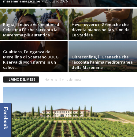
maremmamagazine
-
20 Luglio 2026
Ragià, il nuovo Vermentino di
Heva, ovvero il Grenache che
Celestina Fè che racconta la
diventa bianco nella vision de
Maremma più autentica
Le Stadère
Gualtiero, l’eleganza del
Morellino di Scansano DOCG
Oltreconfine, il Grenache che
Riserva di Morisfarms in un
racconta l’anima mediterranea
calice...
della Maremma
IL VINO DEL MESE
Home
Il vino del mese
Facebook