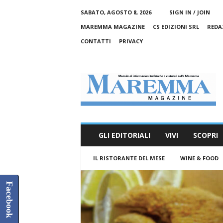
SABATO, AGOSTO 8, 2026
SIGN IN / JOIN
MAREMMA MAGAZINE
CS EDIZIONI SRL
REDA
CONTATTI
PRIVACY
M
a
r
e
m
m
a
GLI EDITORIALI
VIVI
SCOPRI
M
a
IL RISTORANTE DEL MESE
WINE & FOOD
g
a
z
Facebook
i
n
e