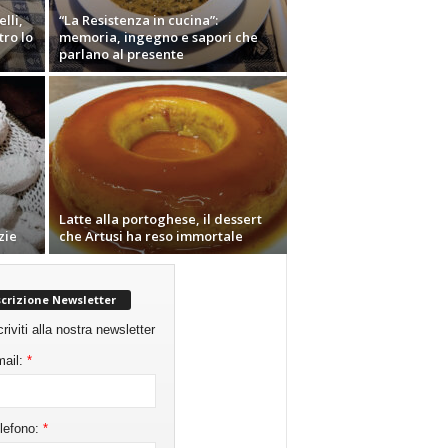
lli,
“La Resistenza in cucina”:
tro lo
memoria, ingegno e sapori che
parlano al presente
Latte alla portoghese, il dessert
zie
che Artusi ha reso immortale
scrizione Newsletter
criviti alla nostra newsletter
ail:
*
lefono:
*