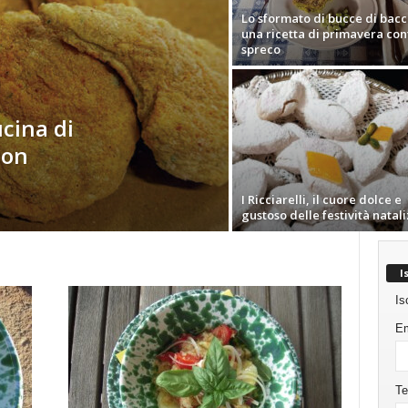
Lo sformato di bucce di bacce
una ricetta di primavera con
spreco
ucina di
non
I Ricciarelli, il cuore dolce e
gustoso delle festività natali
I
Is
Em
Te