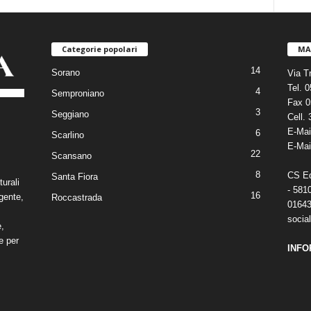
Categorie popolari
MA
14
Sorano
Via T
Tel. 
4
Semproniano
Fax 0
3
Seggiano
Cell.
E-Mai
6
Scarlino
E-Mai
22
Scansano
8
CS Edi
Santa Fiora
turali
- 581
16
gente,
Roccastrada
01643
social
e,
e per
INFO