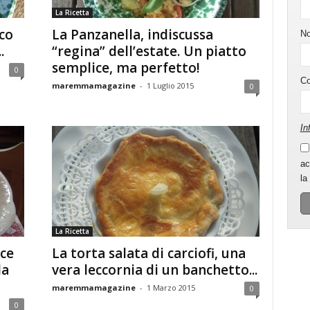
La Ricetta
ico
La Panzanella, indiscussa
N
.
“regina” dell’estate. Un piatto
semplice, ma perfetto!
0
C
maremmamagazine
-
1 Luglio 2015
0
In
ac
la
La Ricetta
lce
La torta salata di carciofi, una
da
vera leccornia di un banchetto...
maremmamagazine
-
1 Marzo 2015
0
0