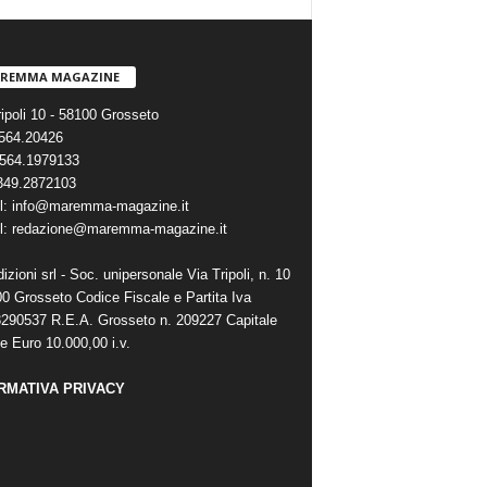
REMMA MAGAZINE
ripoli 10 - 58100 Grosseto
0564.20426
564.1979133
 349.2872103
l: info@maremma-magazine.it
l: redazione@maremma-magazine.it
zioni srl - Soc. unipersonale Via Tripoli, n. 10
00 Grosseto Codice Fiscale e Partita Iva
290537 R.E.A. Grosseto n. 209227 Capitale
e Euro 10.000,00 i.v.
RMATIVA PRIVACY