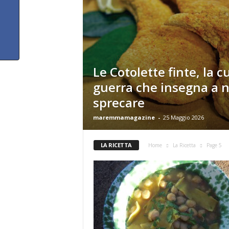
Le Cotolette finte, la c
guerra che insegna a 
sprecare
maremmamagazine
-
25 Maggio 2026
LA RICETTA
Home
La Ricetta
Page 5