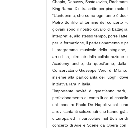
Chopin, Debussy, Sostakovich, Rachmamin
King Rama IX e trascritte per piano solo 
“L’anteprima, che come ogni anno è dedicat
Pietro Bonfilio al termine del concerto –,
giovani sono il nostro cavallo di battaglia
interpreti e, allo stesso tempo, porre l’atten
per la formazione, il perfezionamento e pe
Il programma musicale della stagione
arricchita, oltreché dalla collaborazione
Academy anche, da quest’anno, dalla pr
Conservatorio Giuseppe Verdi di Milano, al
insieme alla particolarità dei luoghi dov
iniziativa rara in Italia.
“Importante novità di quest’anno sarà, 
perfezionamento di canto lirico al castello
dal maestro Paolo De Napoli vocal coac
allievi cantanti selezionati che hanno già a
d’Europa ed in particolare nel Bolshoi d
concerto di Arie e Scene da Opera con 