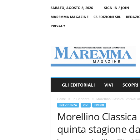
SABATO, AGOSTO 8, 2026
SIGN IN / JOIN
MAREMMA MAGAZINE
CS EDIZIONI SRL
REDAZI
PRIVACY
M
a
r
e
m
m
a
GLI EDITORIALI
VIVI
SCOPRI
M
a
Home
In Evidenza
Morellino Classica Festival in
g
IN EVIDENZA
VIVI
EVENTI
a
Morellino Classica F
z
i
quinta stagione dag
n
e