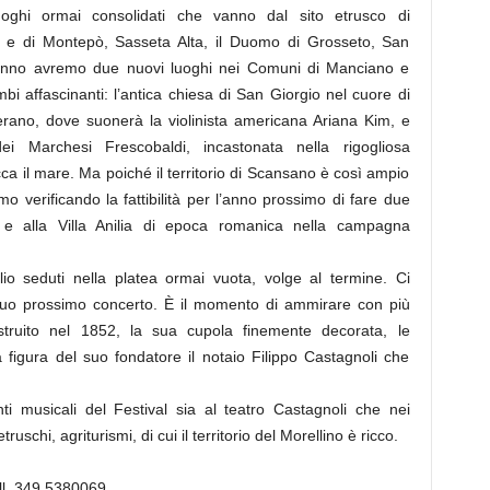
uoghi ormai consolidati che vanno dal sito etrusco di
ana e di Montepò, Sasseta Alta, il Duomo di Grosseto, San
est’anno avremo due nuovi luoghi nei Comuni di Manciano e
bi affascinanti: l’antica chiesa di San Giorgio nel cuore di
merano, dove suonerà la violinista americana Ariana Kim, e
 dei Marchesi Frescobaldi, incastonata nella rigogliosa
ca il mare. Ma poiché il territorio di Scansano è così ampio
iamo verificando la fattibilità per l’anno prossimo di fare due
e e alla Villa Anilia di epoca romanica nella campagna
lio seduti nella platea ormai vuota, volge al termine. Ci
uo prossimo concerto. È il momento di ammirare con più
struito nel 1852, la sua cupola finemente decorata, le
ra figura del suo fondatore il notaio Filippo Castagnoli che
 musicali del Festival sia al teatro Castagnoli che nei
truschi, agriturismi, di cui il territorio del Morellino è ricco.
ll. 349 5380069.