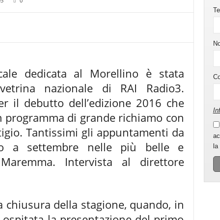
93
0
Te
N
ale dedicata al Morellino è stata
C
 vetrina nazionale di RAI Radio3.
er il debutto dell’edizione 2016 che
In
 programma di grande richiamo con
tigio. Tantissimi gli appuntamenti da
ac
 a settembre nelle più belle e
la
 Maremma. Intervista al direttore
 a chiusura della stagione, quando, in
à ospitata la presentazione del primo