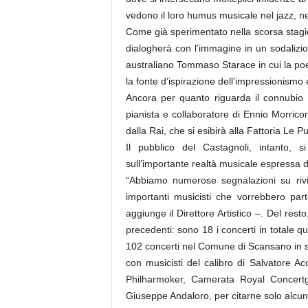
vedono il loro humus musicale nel jazz, nel
Come già sperimentato nella scorsa stagi
dialogherà con l’immagine in un sodalizio
australiano Tommaso Starace in cui la poe
la fonte d’ispirazione dell’impressionismo 
Ancora per quanto riguarda il connubio
pianista e collaboratore di Ennio Morrico
dalla Rai, che si esibirà alla Fattoria Le
Il pubblico del Castagnoli, intanto, 
sull’importante realtà musicale espressa da
“Abbiamo numerose segnalazioni su riviste
importanti musicisti che vorrebbero part
aggiunge il Direttore Artistico –. Del res
precedenti: sono 18 i concerti in totale 
102 concerti nel Comune di Scansano in soli
con musicisti del calibro di Salvatore Acc
Philharmoker, Camerata Royal Concert
Giuseppe Andaloro, per citarne solo alcuni