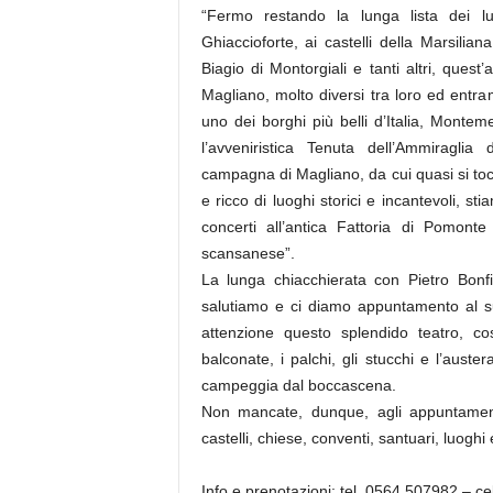
“Fermo restando la lunga lista dei l
Ghiaccioforte, ai castelli della Marsili
Biagio di Montorgiali e tanti altri, qu
Magliano, molto diversi tra loro ed entram
uno dei borghi più belli d’Italia, Monte
l’avveniristica Tenuta dell’Ammiraglia
campagna di Magliano, da cui quasi si toc
e ricco di luoghi storici e incantevoli, st
concerti all’antica Fattoria di Pomont
scansanese”.
La lunga chiacchierata con Pietro Bonfi
salutiamo e ci diamo appuntamento al s
attenzione questo splendido teatro, co
balconate, i palchi, gli stucchi e l’auste
campeggia dal boccascena.
Non mancate, dunque, agli appuntamenti
castelli, chiese, conventi, santuari, luoghi e
Info e prenotazioni: tel. 0564 507982 – ce