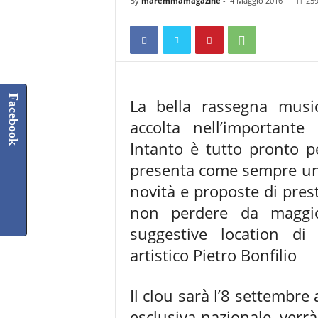
By
maremmamagazine
-
4 Maggio 2016
25
Facebook
La bella rassegna music
accolta nell’importante
Intanto è tutto pronto p
presenta come sempre un
novità e proposte di pres
non perdere da maggio
suggestive location di
artistico Pietro Bonfilio
Il clou sarà l’8 settembre
esclusiva nazionale, verr