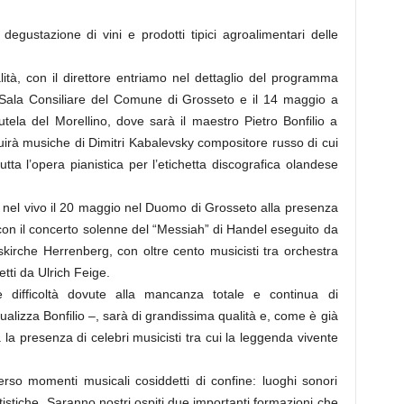
egustazione di vini e prodotti tipici agroalimentari delle
.
ità, con il direttore entriamo nel dettaglio del programma
 Sala Consiliare del Comune di Grosseto e il 14 maggio a
ela del Morellino, dove sarà il maestro Pietro Bonfilio a
guirà musiche di Dimitri Kabalevsky compositore russo di cui
utta l’opera pianistica per l’etichetta discografica olandese
rà nel vivo il 20 maggio nel Duomo di Grosseto alla presenza
on il concerto solenne del “Messiah” di Handel eseguito da
kirche Herrenberg, con oltre cento musicisti tra orchestra
etti da Ulrich Feige.
 difficoltà dovute alla mancanza totale e continua di
ntualizza Bonfilio –, sarà di grandissima qualità e, come è già
 la presenza di celebri musicisti tra cui la leggenda vivente
erso momenti musicali cosiddetti di confine: luoghi sonori
tistiche. Saranno nostri ospiti due importanti formazioni che