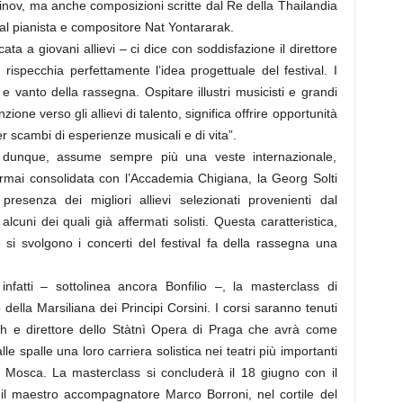
ov, ma anche composizioni scritte dal Re della Thailandia
dal pianista e compositore Nat Yontararak.
a a giovani allievi – ci dice con soddisfazione il direttore
 rispecchia perfettamente l’idea progettuale del festival. I
 e vanto della rassegna. Ospitare illustri musicisti e grandi
zione verso gli allievi di talento, significa offrire opportunità
r scambi di esperienze musicali e di vita”.
, dunque, assume sempre più una veste internazionale,
 ormai consolidata con l’Accademia Chigiana, la Georg Solti
esenza dei migliori allievi selezionati provenienti dal
cuni dei quali già affermati solisti. Questa caratteristica,
e si svolgono i concerti del festival fa della rassegna una
infatti – sottolinea ancora Bonfilio –, la masterclass di
 della Marsiliana dei Principi Corsini. I corsi saranno tenuti
h e direttore dello Stàtnì Opera di Praga che avrà come
lle spalle una loro carriera solistica nei teatri più importanti
i Mosca. La masterclass si concluderà il 18 giugno con il
il maestro accompagnatore Marco Borroni, nel cortile del