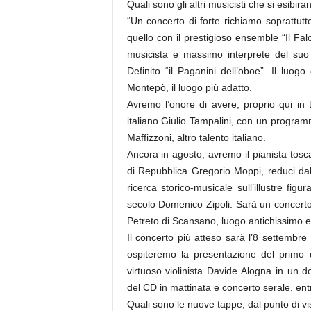
Quali sono gli altri musicisti che si esibir
“Un concerto di forte richiamo soprattutt
quello con il prestigioso ensemble “Il Fa
musicista e massimo interprete del suo
Definito “il Paganini dell’oboe”. Il luogo
Montepò, il luogo più adatto.
Avremo l’onore di avere, proprio qui in t
italiano Giulio Tampalini, con un programma
Maffizzoni, altro talento italiano.
Ancora in agosto, avremo il pianista tosc
di Repubblica Gregorio Moppi, reduci dal 
ricerca storico-musicale sull’illustre fi
secolo Domenico Zipoli. Sarà un concert
Petreto di Scansano, luogo antichissimo e
Il concerto più atteso sarà l’8 settembre
ospiteremo la presentazione del primo 
virtuoso violinista Davide Alogna in un
del CD in mattinata e concerto serale, entr
Quali sono le nuove tappe, dal punto di vi