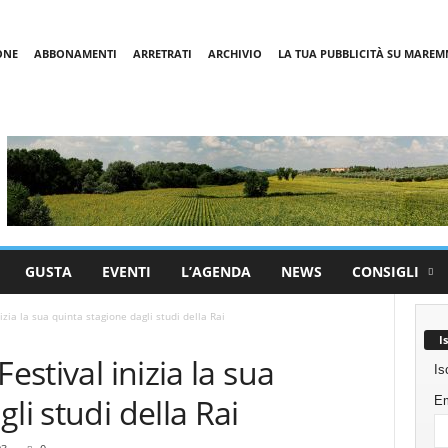
ONE
ABBONAMENTI
ARRETRATI
ARCHIVIO
LA TUA PUBBLICITÀ SU MARE
GUSTA
EVENTI
L’AGENDA
NEWS
CONSIGLI
izia la sua quinta stagione dagli studi della Rai
I
estival inizia la sua
Is
li studi della Rai
Em