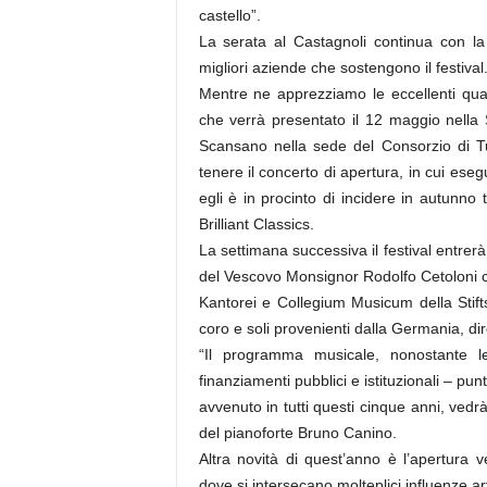
castello”.
La serata al Castagnoli continua con la d
migliori aziende che sostengono il festival
Mentre ne apprezziamo le eccellenti qual
che verrà presentato il 12 maggio nella
Scansano nella sede del Consorzio di Tut
tenere il concerto di apertura, in cui ese
egli è in procinto di incidere in autunno t
Brilliant Classics.
La settimana successiva il festival entre
del Vescovo Monsignor Rodolfo Cetoloni c
Kantorei e Collegium Musicum della Stifts
coro e soli provenienti dalla Germania, dir
“Il programma musicale, nonostante le
finanziamenti pubblici e istituzionali – pu
avvenuto in tutti questi cinque anni, vedrà
del pianoforte Bruno Canino.
Altra novità di quest’anno è l’apertura v
dove si intersecano molteplici influenze ar