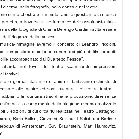
 cinema, nella fotografia, nella danza e nel teatro.
one con orchestra e film muto, anche quest’anno la musica
 perfetto, attraverso la performance del sassofonista italo-
sia della fotografia di Gianni Berengo Gardin risulta essere
e dell’eleganza della musica.
 musica-immagine avremo il concerto di Leandro Piccioni,
ne, compositore di colonne sonore dei più noti film prodotti
 Pupille accompagnato dal Quartetto Pessoa”.
si attarda nel foyer del teatro scambiando impressioni
l festival.
 e giornali italiani e stranieri e tantissime richieste di
ecipare alle nostre edizioni, suonare nel nostro teatro –
to, abbiamo fin qui una straordinaria produzione, direi senza
quest’anno e a compimento della stagione avremo realizzato
 5 edizioni, di cui circa 40 realizzati nel Teatro Castagnoli
ardo, Boris Belkin, Giovanni Sollima, I Solisti dei Berliner
gebouw di Amsterdam, Guy Braunstein, Matt Haimowitz,
”.