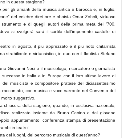
anno in questa stagione?
o per gli amanti della musica antica e barocca è, in luglio,
lcone” del celebre direttore e oboista Omar Zoboli, virtuoso
 strumento e di quegli autori della prima metà del ‘700.
 dove si svolgerà sarà il cortile dell’imponente castello di
eatro in agosto, il più apprezzato e il più noto chitarrista
 strabiliante e virtuosistico, in duo con il flautista Stefano
ano Giovanni Nesi e il musicologo, ricercatore e giornalista
successo in Italia e in Europa con il loro ultimo lavoro di
gura del musicista e compositore pratese del diciassettesimo
o raccontato, con musica e voce narrante nel Convento del
 molto suggestivo.
 a chiusura della stagione, quando, in esclusiva nazionale,
disco realizzato insieme da Bruno Canino e dal giovane
 doppio appuntamento: conferenza stampa di presentazione
ambi in teatro”.
sta dei luoghi, del percorso musicale di quest’anno?