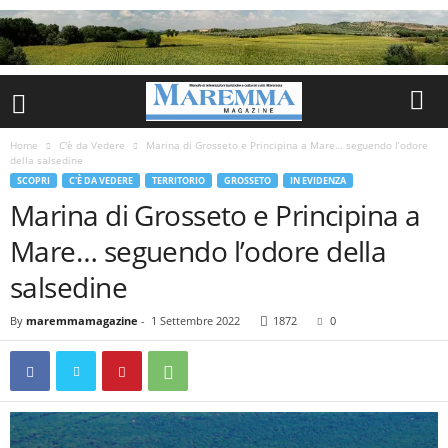
Home
C'è da Vedere
Marina di Grosseto e Principina a Mare… seguendo l’odore
della salsedine
SCOPRI
C'È DA VEDERE
TERRITORIO
GROSSETO
IN EVIDENZA
Marina di Grosseto e Principina a
Mare… seguendo l’odore della
salsedine
By
maremmamagazine
-
1 Settembre 2022
1872
0