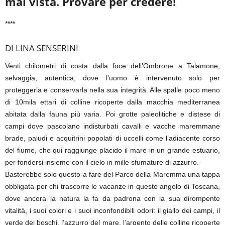
mai
vista. Provare per credere!
****
DI LINA SENSERINI
Venti chilometri di costa dalla foce dell’Ombrone a Talamone,
selvaggia, autentica, dove l’uomo è intervenuto solo per
proteggerla e conservarla nella sua integrità. Alle spalle poco meno
di 10mila ettari di colline ricoperte dalla macchia mediterranea
abitata dalla fauna più varia. Poi grotte paleolitiche e distese di
campi dove pascolano indisturbati cavalli e vacche maremmane
brade, paludi e acquitrini popolati di uccelli come l’adiacente corso
del fiume, che qui raggiunge placido il mare in un grande estuario,
per fondersi insieme con il cielo in mille sfumature di azzurro.
Basterebbe solo questo a fare del Parco della Maremma una tappa
obbligata per chi trascorre le vacanze in questo angolo di Toscana,
dove ancora la natura la fa da padrona con la sua dirompente
vitalità, i suoi colori e i suoi inconfondibili odori: il giallo dei campi, il
verde dei boschi, l’azzurro del mare, l’argento delle colline ricoperte