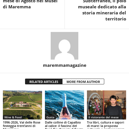
mese di Agosto nei Musei
Subterraneo, il polo
di Maremma
museale dedicato alla
storia mineraria del
territorio
maremmamagazine
RELATED ARTICLES
MORE FROM AUTHOR
Wine & Food
Gusta
Il ristorante del mese
1996-2026, Val delle Rose
Dalle colline di Capalbio
Tra libri, cultura e sapori
festeggia trent’anni di
al calice: il fascino del
di mare: la proposta