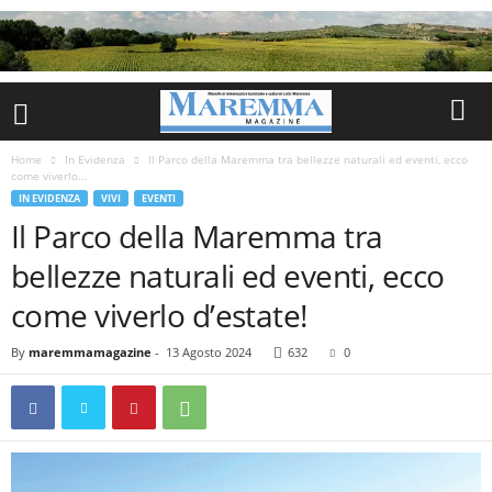
Home
In Evidenza
Il Parco della Maremma tra bellezze naturali ed eventi, ecco
come viverlo...
IN EVIDENZA
VIVI
EVENTI
Il Parco della Maremma tra
bellezze naturali ed eventi, ecco
come viverlo d’estate!
By
maremmamagazine
-
13 Agosto 2024
632
0