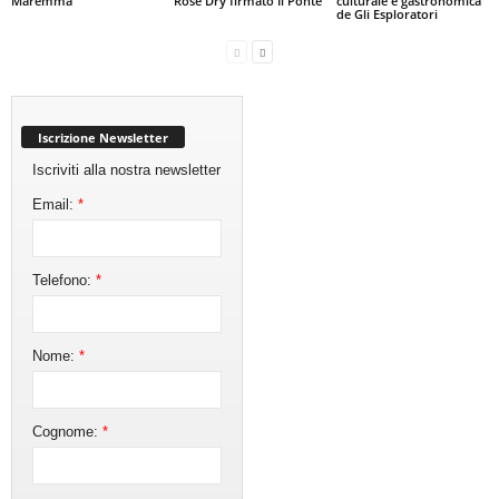
Maremma
Rosé Dry firmato Il Ponte
culturale e gastronomica
de Gli Esploratori
Iscrizione Newsletter
Iscriviti alla nostra newsletter
Email:
*
Telefono:
*
Nome:
*
Cognome:
*