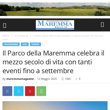
Home
In Evidenza
Il Parco della Maremma celebra il mezzo secolo di vita con
tanti...
IN EVIDENZA
VIVI
EVENTI
Il Parco della Maremma celebra il
mezzo secolo di vita con tanti
eventi fino a settembre
By
maremmamagazine
-
12 Maggio 2025
1065
0