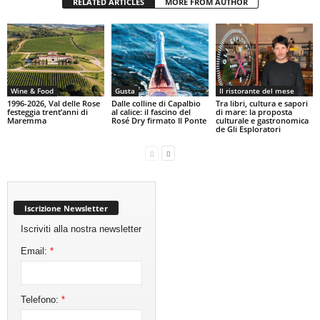
RELATED ARTICLES
MORE FROM AUTHOR
Wine & Food
Gusta
Il ristorante del mese
1996-2026, Val delle Rose
Dalle colline di Capalbio
Tra libri, cultura e sapori
festeggia trent’anni di
al calice: il fascino del
di mare: la proposta
Maremma
Rosé Dry firmato Il Ponte
culturale e gastronomica
de Gli Esploratori
Iscrizione Newsletter
Iscriviti alla nostra newsletter
Email:
*
Telefono:
*