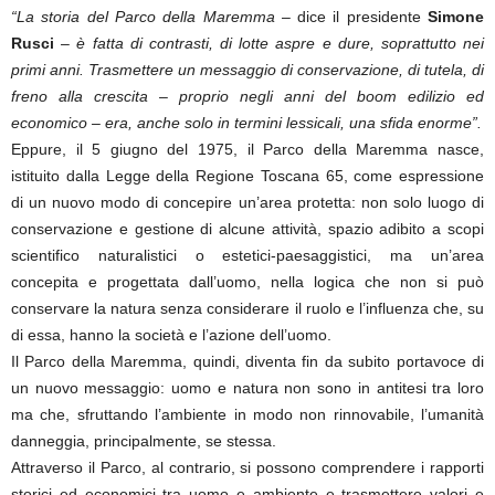
“La storia del Parco della Maremma
– dice il presidente
Simone
Rusci
–
è fatta di contrasti, di lotte aspre e dure, soprattutto nei
primi anni. Trasmettere un messaggio di conservazione, di tutela, di
freno alla crescita – proprio negli anni del boom edilizio ed
economico – era, anche solo in termini lessicali, una sfida enorme”.
Eppure, il 5 giugno del 1975, il Parco della Maremma nasce,
istituito dalla Legge della Regione Toscana 65, come espressione
di un nuovo modo di concepire un’area protetta: non solo luogo di
conservazione e gestione di alcune attività, spazio adibito a scopi
scientifico naturalistici o estetici-paesaggistici, ma un’area
concepita e progettata dall’uomo, nella logica che non si può
conservare la natura senza considerare il ruolo e l’influenza che, su
di essa, hanno la società e l’azione dell’uomo.
Il Parco della Maremma, quindi, diventa fin da subito portavoce di
un nuovo messaggio: uomo e natura non sono in antitesi tra loro
ma che, sfruttando l’ambiente in modo non rinnovabile, l’umanità
danneggia, principalmente, se stessa.
Attraverso il Parco, al contrario, si possono comprendere i rapporti
storici ed economici tra uomo e ambiente e trasmettere valori e