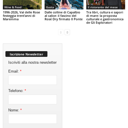
Wine & Food
Gusta
Il ristorante del mese
1996-2026, Val delle Rose
Dalle colline di Capalbio
Tra libri, cultura e sapori
festeggia trent’anni di
al calice: il fascino del
di mare: la proposta
Maremma
Rosé Dry firmato Il Ponte
culturale e gastronomica
de Gli Esploratori
Iscrizione Newsletter
Iscriviti alla nostra newsletter
Email:
*
Telefono:
*
Nome:
*