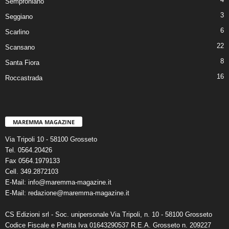
Semproniano
3
Seggiano
6
Scarlino
22
Scansano
8
Santa Fiora
16
Roccastrada
MAREMMA MAGAZINE
Via Tripoli 10 - 58100 Grosseto
Tel. 0564.20426
Fax 0564.1979133
Cell. 349.2872103
E-Mail: info@maremma-magazine.it
E-Mail: redazione@maremma-magazine.it
CS Edizioni srl - Soc. unipersonale Via Tripoli, n. 10 - 58100 Grosseto
Codice Fiscale e Partita Iva 01643290537 R.E.A. Grosseto n. 209227