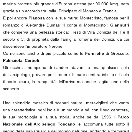
marina protetta più grande d’Europa estesa per 90.000 kmq, nata
grazie a un accordo tra Italia, Principato di Monaco e Francia.
E poi ancora
Pianosa
con le sue mura; Montecristo, famosa per il
romanzo di Alexandre Dumas “il conte di Montecristo”;
Giannutri
che conserva una bellezza storica: i resti di Villa Domizia del I e II
secolo d.C. di proprietà dalla famiglia romana dei Domizi, da cui
discendeva l’imperatore Nerone.
Ce ne sono anche di più piccole come le
Formiche
di Grosseto,
Palmaiola
,
Cerboli
.
Gli occhi si riempiono di candore davanti a una qualsiasi isola
dell’arcipelago, provare per credere. Il mare sembra infinito e l’isola
il porto sicuro, la tranquillità dell’arrivo ma anche l’agitazione della
scoperta…
Uno splendido mosaico di scenari naturali meravigliosi che vanta
una caratteristica: ogni isola è un mondo a sé, con il suo carattere,
la sua morfologia e la sua storia, anche se dal 1996 il
Parco
Nazionale dell’Arcipelago Toscano
le accomuna tutte sotto il
segno della salvaguardia del mondo naturale, andando a formare il