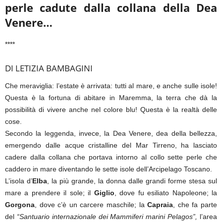
perle cadute dalla collana
della Dea
Venere…
****
DI LETIZIA BAMBAGINI
Che meraviglia: l’estate è arrivata: tutti al mare, e anche sulle isole!
Questa è la fortuna di abitare in Maremma, la terra che dà la
possibilità di vivere anche nel colore blu! Questa è la realtà delle
cose.
Secondo la leggenda, invece, la Dea Venere, dea della bellezza,
emergendo dalle acque cristalline del Mar Tirreno, ha lasciato
cadere dalla collana che portava intorno al collo sette perle che
caddero in mare diventando le sette isole dell’Arcipelago Toscano.
L’isola d’
Elba
, la più grande, la donna dalle grandi forme stesa sul
mare a prendere il sole; il
Giglio
, dove fu esiliato Napoleone; la
Gorgona
, dove c’è un carcere maschile; la
Capraia
, che fa parte
del
“Santuario internazionale dei Mammiferi marini Pelagos”,
l’area