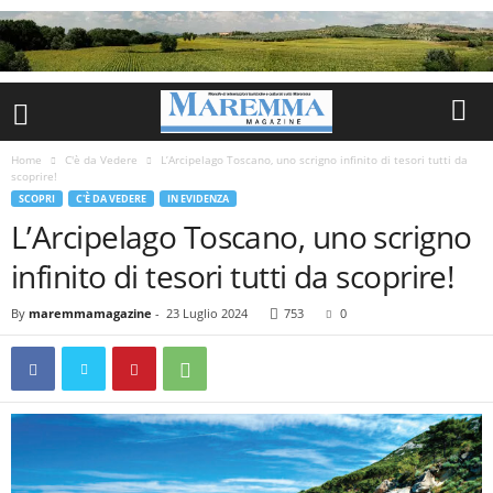
Home
C'è da Vedere
L’Arcipelago Toscano, uno scrigno infinito di tesori tutti da
scoprire!
SCOPRI
C'È DA VEDERE
IN EVIDENZA
L’Arcipelago Toscano, uno scrigno
infinito di tesori tutti da scoprire!
By
maremmamagazine
-
23 Luglio 2024
753
0