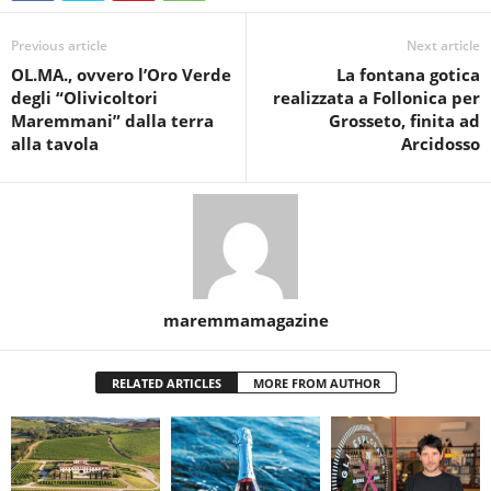
Previous article
Next article
OL.MA., ovvero l’Oro Verde
La fontana gotica
degli “Olivicoltori
realizzata a Follonica per
Maremmani” dalla terra
Grosseto, finita ad
alla tavola
Arcidosso
maremmamagazine
RELATED ARTICLES
MORE FROM AUTHOR