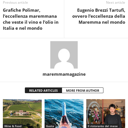
Previous article
Next article
Grafiche Polimar,
Eugenio Brezzi Tartufi,
l’eccellenza maremmana
ovvero l’eccellenza della
che veste il vino e l’olio in
Maremma nel mondo
Italia e nel mondo
maremmamagazine
RELATED ARTICLES
MORE FROM AUTHOR
Wine & Food
Gusta
Il ristorante del mese