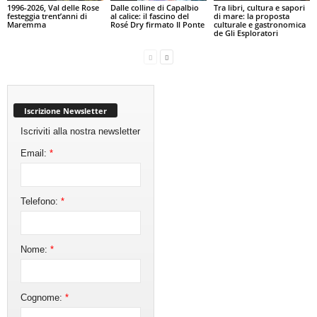
1996-2026, Val delle Rose
Dalle colline di Capalbio
Tra libri, cultura e sapori
festeggia trent’anni di
al calice: il fascino del
di mare: la proposta
Maremma
Rosé Dry firmato Il Ponte
culturale e gastronomica
de Gli Esploratori
Iscrizione Newsletter
Iscriviti alla nostra newsletter
Email:
*
Telefono:
*
Nome:
*
Cognome:
*