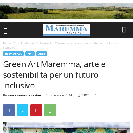
Home
In Evidenza
Green Art Maremma, arte e sostenibilità per un futuro
inclusivo
IN EVIDENZA
VIVI
ARTE
Green Art Maremma, arte e
sostenibilità per un futuro
inclusivo
By
maremmamagazine
-
22 Dicembre 2024
1102
0