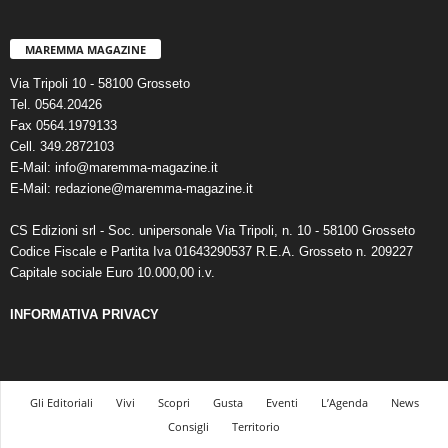
MAREMMA MAGAZINE
Via Tripoli 10 - 58100 Grosseto
Tel. 0564.20426
Fax 0564.1979133
Cell. 349.2872103
E-Mail: info@maremma-magazine.it
E-Mail: redazione@maremma-magazine.it
CS Edizioni srl - Soc. unipersonale Via Tripoli, n. 10 - 58100 Grosseto
Codice Fiscale e Partita Iva 01643290537 R.E.A. Grosseto n. 209227
Capitale sociale Euro 10.000,00 i.v.
INFORMATIVA PRIVACY
Gli Editoriali
Vivi
Scopri
Gusta
Eventi
L’Agenda
News
Consigli
Territorio