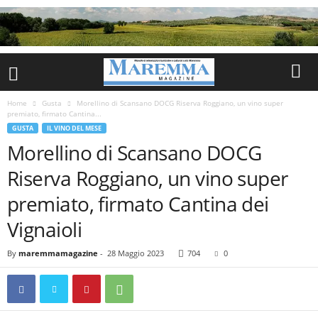
Home
Gusta
Morellino di Scansano DOCG Riserva Roggiano, un vino super
premiato, firmato Cantina...
GUSTA
IL VINO DEL MESE
Morellino di Scansano DOCG
Riserva Roggiano, un vino super
premiato, firmato Cantina dei
Vignaioli
By
maremmamagazine
-
28 Maggio 2023
704
0