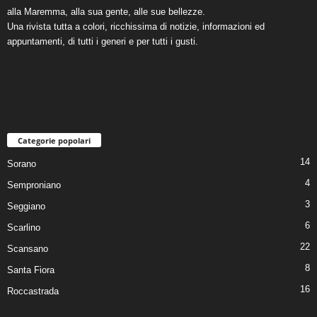
alla Maremma, alla sua gente, alle sue bellezze.
Una rivista tutta a colori, ricchissima di notizie, informazioni ed
appuntamenti, di tutti i generi e per tutti i gusti.
Categorie popolari
14
Sorano
4
Semproniano
3
Seggiano
6
Scarlino
22
Scansano
8
Santa Fiora
16
Roccastrada