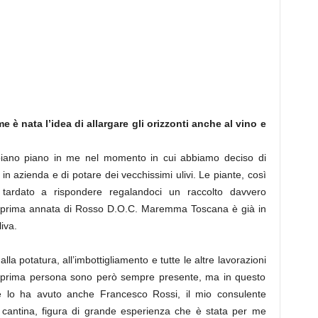
e è nata l’idea di allargare gli orizzonti anche al vino e
piano piano in me nel momento in cui abbiamo deciso di
n azienda e di potare dei vecchissimi ulivi. Le piante, così
ardato a rispondere regalandoci un raccolto davvero
la prima annata di Rosso D.O.C. Maremma Toscana è già in
liva.
a potatura, all’imbottigliamento e tutte le altre lavorazioni
n prima persona sono però sempre presente, ma in questo
e lo ha avuto anche Francesco Rossi, il mio consulente
 cantina, figura di grande esperienza che è stata per me