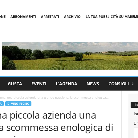
ONE
ABBONAMENTI
ARRETRATI
ARCHIVIO
LA TUA PUBBLICITÀ SU MARE
GUSTA
EVENTI
L’AGENDA
NEWS
CONSIGLI
Luna, una piccola azienda una grande passione, la scommessa enologica...
A
DI VINO IN CIBO
I
na piccola azienda una
Is
la scommessa enologica di
Em