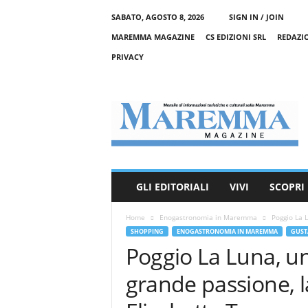
SABATO, AGOSTO 8, 2026
SIGN IN / JOIN
MAREMMA MAGAZINE
CS EDIZIONI SRL
REDAZI
PRIVACY
M
a
r
e
m
m
a
GLI EDITORIALI
VIVI
SCOPRI
M
a
Home
Enogastronomia in Maremma
Poggio La 
g
SHOPPING
ENOGASTRONOMIA IN MAREMMA
GUST
a
Poggio La Luna, u
z
i
grande passione, 
n
e