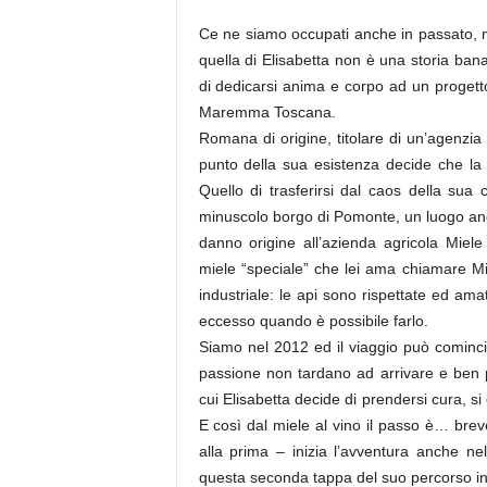
Ce ne siamo occupati anche in passato, m
quella di Elisabetta non è una storia ban
di dedicarsi anima e corpo ad un progetto
Maremma Toscana.
Romana di origine, titolare di un’agenzia 
punto della sua esistenza decide che la v
Quello di trasferirsi dal caos della sua 
minuscolo borgo di Pomonte, un luogo anco
danno origine all’azienda agricola Miel
miele “speciale” che lei ama chiamare M
industriale: le api sono rispettate ed ama
eccesso quando è possibile farlo.
Siamo nel 2012 ed il viaggio può comincia
passione non tardano ad arrivare e ben pr
cui Elisabetta decide di prendersi cura, si 
E così dal miele al vino il passo è… brev
alla prima – inizia l’avventura anche ne
questa seconda tappa del suo percorso 