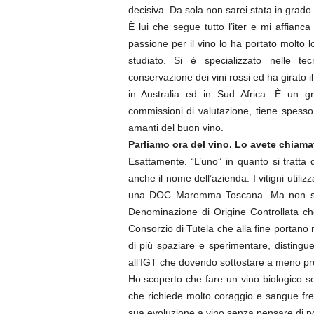
decisiva. Da sola non sarei stata in grad
È lui che segue tutto l’iter e mi affianca
passione per il vino lo ha portato molto
studiato. Si è specializzato nelle tec
conservazione dei vini rossi ed ha girato
in Australia ed in Sud Africa. È un 
commissioni di valutazione, tiene spesso
amanti del buon vino.
Parliamo ora del vino. Lo avete chiama
Esattamente. “L’uno” in quanto si tratta
anche il nome dell’azienda. I vitigni utiliz
una DOC Maremma Toscana. Ma non so s
Denominazione di Origine Controllata ch
Consorzio di Tutela che alla fine portano
di più spaziare e sperimentare, distingu
all’IGT che dovendo sottostare a meno proc
Ho scoperto che fare un vino biologico s
che richiede molto coraggio e sangue fr
sua evoluzione a vino senza pensare di po