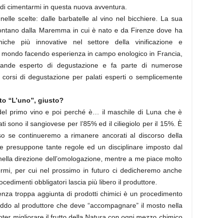
o di cimentarmi in questa nuova avventura.
 nelle scelte: dalle barbatelle al vino nel bicchiere. La sua
 lontano dalla Maremma in cui è nato e da Firenze dove ha
niche più innovative nel settore della vinificazione e
 il mondo facendo esperienza in campo enologico in Francia,
grande esperto di degustazione e fa parte di numerose
 corsi di degustazione per palati esperti o semplicemente
to “L’uno”, giusto?
 del primo vino e poi perché è… il maschile di Luna che è
zati sono il sangiovese per l’85% ed il ciliegiolo per il 15%. È
e continueremo a rimanere ancorati al discorso della
e presuppone tante regole ed un disciplinare imposto dal
 nella direzione dell’omologazione, mentre a me piace molto
ermi, per cui nel prossimo in futuro ci dedicheremo anche
edimenti obbligatori lascia più libero il produttore.
enza troppa aggiunta di prodotti chimici è un procedimento
eddo al produttore che deve “accompagnare” il mosto nella
ter migliorare il frutto della Natura con ogni mezzo chimico