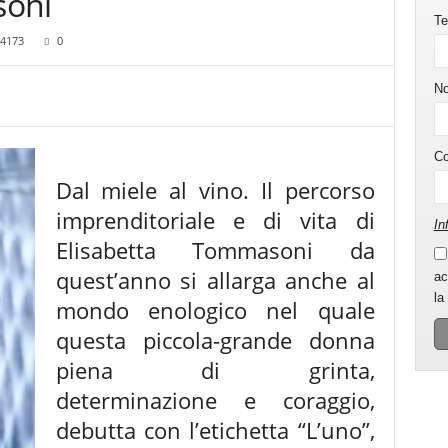
soni
Te
4173
0
N
C
Dal miele al vino. Il percorso
imprenditoriale e di vita di
In
Elisabetta Tommasoni da
quest’anno si allarga anche al
ac
la
mondo enologico nel quale
questa piccola-grande donna
piena di grinta,
determinazione e coraggio,
debutta con l’etichetta “L’uno”,