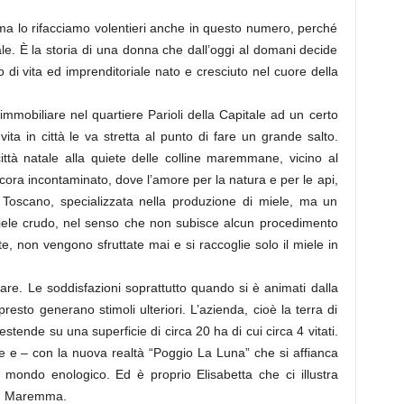
a lo rifacciamo volentieri anche in questo numero, perché
ale. È la storia di una donna che dall’oggi al domani decide
 di vita ed imprenditoriale nato e cresciuto nel cuore della
immobiliare nel quartiere Parioli della Capitale ad un certo
ita in città le va stretta al punto di fare un grande salto.
città natale alla quiete delle colline maremmane, vicino al
ra incontaminato, dove l’amore per la natura e per le api,
e Toscano, specializzata nella produzione di miele, ma un
iele crudo, nel senso che non subisce alcun procedimento
te, non vengono sfruttate mai e si raccoglie solo il miele in
re. Le soddisfazioni soprattutto quando si è animati dalla
esto generano stimoli ulteriori. L’azienda, cioè la terra di
estende su una superficie di circa 20 ha di cui circa 4 vitati.
e e – con la nuova realtà “Poggio La Luna” che si affianca
l mondo enologico. Ed è proprio Elisabetta che ci illustra
in Maremma.