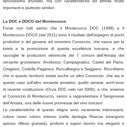
famosissimo Brunello, ma con caratteristiche ed affinità molto
importanti e piuttosto similari.
La DOC e DOCG del Montecucco
Forse non tutti sanno che il Montecucco DOC (1998) e il
Montecucco DOCG (dal 2011) sono il risultato dell’impegno di pochi
produttori e del giovane ed omonimo Consorzio, che nasce per la
tutela e la promozione di questa eccellenza toscana, e che
raccoglie le produzioni vitivinicole dei 7 comuni dell’Amiata del
versante grossetano: Arcidosso, Campagnatico, Castel del Piano,
Cinigiano, Civitella Paganico, Roccalbegna e Seggiano. Ricordiamo
che in questo territorio esiste anche un altro Consorzio, che sta in
questo caso sull’altro versante amiatino, quello senese, anch’esso
di recente costituzione (Orcia DOC nato nel 2000), e che, insieme
al Consorzio di Montecucco, vanno a rappresentare il Sangiovese
dell’Amiata, una delle nuove promesse del vino toscano.
Le caratteristiche di questo vitigno sono veramente interessanti,
colore rosso rubino intenso (nella tipologia Riserva emergono
spesso riflessi granata), profumi e sapori tannici ma eleganti e