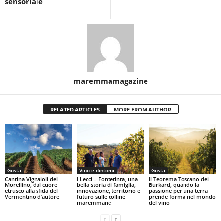
sensoriale
maremmamagazine
RELATED ARTICLES
MORE FROM AUTHOR
Gusta
Vino e dintorni
Gusta
Cantina Vignaioli del
I Lecci – Fontetinta, una
Il Teorema Toscano dei
Morellino, dal cuore
bella storia di famiglia,
Burkard, quando la
etrusco alla sfida del
innovazione, territorio e
passione per una terra
Vermentino d’autore
futuro sulle colline
prende forma nel mondo
maremmane
del vino