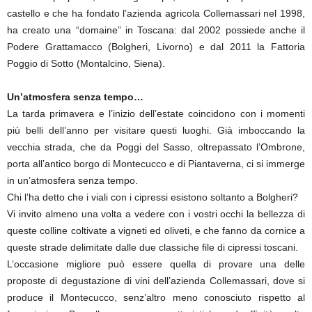
castello e che ha fondato l’azienda agricola Collemassari nel 1998,
ha creato una “domaine” in Toscana: dal 2002 possiede anche il
Podere Grattamacco (Bolgheri, Livorno) e dal 2011 la Fattoria
Poggio di Sotto (Montalcino, Siena).
Un’atmosfera senza tempo…
La tarda primavera e l’inizio dell’estate coincidono con i momenti
più belli dell’anno per visitare questi luoghi. Già imboccando la
vecchia strada, che da Poggi del Sasso, oltrepassato l’Ombrone,
porta all’antico borgo di Montecucco e di Piantaverna, ci si immerge
in un’atmosfera senza tempo.
Chi l’ha detto che i viali con i cipressi esistono soltanto a Bolgheri?
Vi invito almeno una volta a vedere con i vostri occhi la bellezza di
queste colline coltivate a vigneti ed oliveti, e che fanno da cornice a
queste strade delimitate dalle due classiche file di cipressi toscani.
L’occasione migliore può essere quella di provare una delle
proposte di degustazione di vini dell’azienda Collemassari, dove si
produce il Montecucco, senz’altro meno conosciuto rispetto al