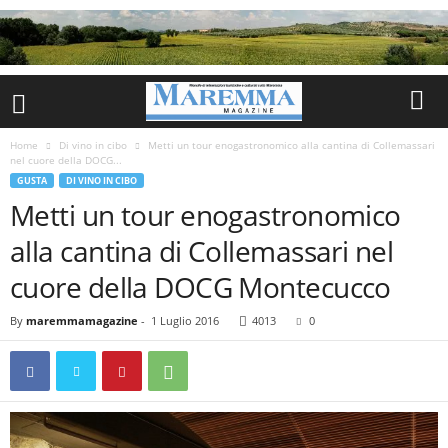
Home
Di vino in cibo
Metti un tour enogastronomico alla cantina di Collemassari
nel cuore della DOCG...
GUSTA
DI VINO IN CIBO
Metti un tour enogastronomico
alla cantina di Collemassari nel
cuore della DOCG Montecucco
By
maremmamagazine
-
1 Luglio 2016
4013
0