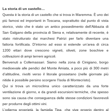
La storia di un castello…
Questa è la storia di un castello che si trova in Maremma. È uno dei
più famosi ed importanti in Toscana, soprattutto dal punto di vista
storico, visto che è stato un antico possedimento dell’Abbazia di
San Galgano della provincia di Siena e, relativamente di recente, è
stato ristrutturato dai marchesi Patrizi per farlo diventare una
fattoria fortificata. D’intorno ad esso si estende un’area di circa
1200 ettari dove crescono vigneti, oliveti, zone boschive e
coltivazioni di ampi terreni agricoli.
Benvenuti a Collemassari. Siamo nella zona di Cinigiano, borgo
medioevale alle pendici del Monte Amiata, a poco più di 300 metri
d’altitudine, rivolti verso il litorale grossetano (nelle giornate più
nitide è possibile persino scorgere l’Isola di Montecristo).
Qui si trova un microclima unico caratterizzato da una forte
ventilazione di giorno, e da grandi escursioni termiche, che spesso
sono sia causa che conseguenza delle stesse condizioni favorevoli
per produrre degli ottimi vini.
L’odierna proprietà, la famiglia Tipa, che vive proprio dentro al