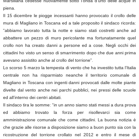
Marsiliana cedesse nuovamente sotto l’onda d’urto delle acque in
piena.
Il 15 dicembre le piogge incessanti hanno provocato il crollo delle
mura di Magliano in Toscana ed a tale proposito il sindaco ricorda:
“abbiamo lavorato tutta la notte e siamo stati costretti anche ad
abbattere un pezzo di muro pericolante ma fortunatamente quel
crollo non ha creato danni a persone ed a cose. Negli occhi dei
cittadini ho visto un senso di smarrimento dopo che due anni prima
avevano assistito anche al crollo del torrione”.
Lo scorso 5 marzo la tempesta di vento che ha investito tutta l’Italia
centrale non ha risparmiato neanche il territorio comunale di
Magliano in Toscana con ingenti danni provocati dalle molte piante
divelte dal vento anche nei parchi pubblici, nei pressi delle scuole
ed all’interno dei centri abitati.
Il sindaco tira le somme: “in un anno siamo stati messi a dura prova
ed abbiamo trovato la forza per risollevarci sia come
amministrazione comunale che come cittadini. La buona notizia è
che grazie alle risorse a disposizione siamo a buon punto sia con la
ricostruzione del torrione crollato nel 2012 e entro il mese di