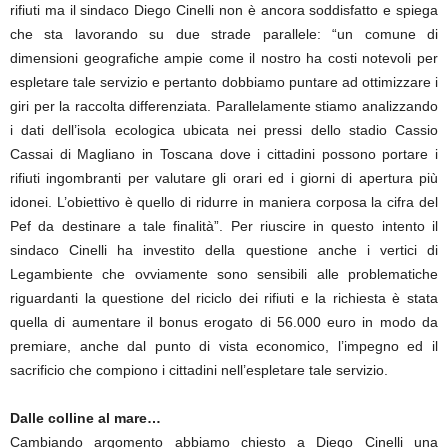
rifiuti ma il sindaco Diego Cinelli non è ancora soddisfatto e spiega
che sta lavorando su due strade parallele: “un comune di
dimensioni geografiche ampie come il nostro ha costi notevoli per
espletare tale servizio e pertanto dobbiamo puntare ad ottimizzare i
giri per la raccolta differenziata. Parallelamente stiamo analizzando
i dati dell’isola ecologica ubicata nei pressi dello stadio Cassio
Cassai di Magliano in Toscana dove i cittadini possono portare i
rifiuti ingombranti per valutare gli orari ed i giorni di apertura più
idonei. L’obiettivo è quello di ridurre in maniera corposa la cifra del
Pef da destinare a tale finalità”. Per riuscire in questo intento il
sindaco Cinelli ha investito della questione anche i vertici di
Legambiente che ovviamente sono sensibili alle problematiche
riguardanti la questione del riciclo dei rifiuti e la richiesta è stata
quella di aumentare il bonus erogato di 56.000 euro in modo da
premiare, anche dal punto di vista economico, l’impegno ed il
sacrificio che compiono i cittadini nell’espletare tale servizio.
Dalle colline al mare…
Cambiando argomento abbiamo chiesto a Diego Cinelli una