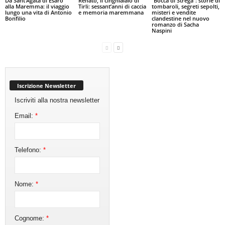
Da Sant’Agata di Esaro
Renato, il cinghialaio di
“Bocca di Strega”: storie di
alla Maremma: il viaggio
Tirli: sessant’anni di caccia
tombaroli, segreti sepolti,
lungo una vita di Antonio
e memoria maremmana
misteri e vendite
Bonfilio
clandestine nel nuovo
romanzo di Sacha
Naspini
Iscrizione Newsletter
Iscriviti alla nostra newsletter
Email:
*
Telefono:
*
Nome:
*
Cognome:
*