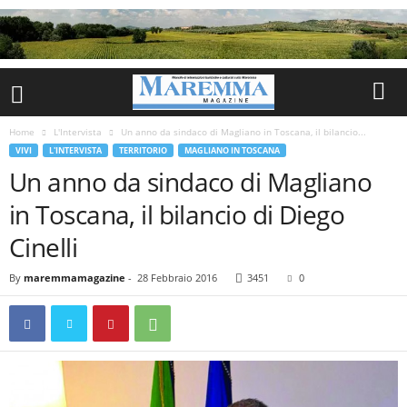
Home
L'Intervista
Un anno da sindaco di Magliano in Toscana, il bilancio...
VIVI
L'INTERVISTA
TERRITORIO
MAGLIANO IN TOSCANA
Un anno da sindaco di Magliano
in Toscana, il bilancio di Diego
Cinelli
By
maremmamagazine
-
28 Febbraio 2016
3451
0