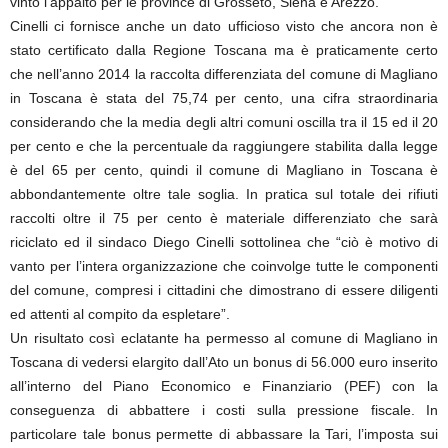
vinto l’appalto per le province di Grosseto, Siena e Arezzo.
Cinelli ci fornisce anche un dato ufficioso visto che ancora non è
stato certificato dalla Regione Toscana ma è praticamente certo
che nell’anno 2014 la raccolta differenziata del comune di Magliano
in Toscana è stata del 75,74 per cento, una cifra straordinaria
considerando che la media degli altri comuni oscilla tra il 15 ed il 20
per cento e che la percentuale da raggiungere stabilita dalla legge
è del 65 per cento, quindi il comune di Magliano in Toscana è
abbondantemente oltre tale soglia. In pratica sul totale dei rifiuti
raccolti oltre il 75 per cento è materiale differenziato che sarà
riciclato ed il sindaco Diego Cinelli sottolinea che “ciò è motivo di
vanto per l’intera organizzazione che coinvolge tutte le componenti
del comune, compresi i cittadini che dimostrano di essere diligenti
ed attenti al compito da espletare”.
Un risultato così eclatante ha permesso al comune di Magliano in
Toscana di vedersi elargito dall’Ato un bonus di 56.000 euro inserito
all’interno del Piano Economico e Finanziario (PEF) con la
conseguenza di abbattere i costi sulla pressione fiscale. In
particolare tale bonus permette di abbassare la Tari, l’imposta sui