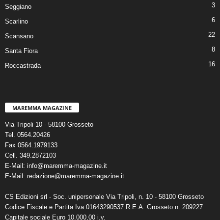
3
Seggiano
6
Scarlino
22
Scansano
8
Santa Fiora
16
Roccastrada
MAREMMA MAGAZINE
Via Tripoli 10 - 58100 Grosseto
Tel. 0564.20426
Fax 0564.1979133
Cell. 349.2872103
E-Mail: info@maremma-magazine.it
E-Mail: redazione@maremma-magazine.it
CS Edizioni srl - Soc. unipersonale Via Tripoli, n. 10 - 58100 Grosseto
Codice Fiscale e Partita Iva 01643290537 R.E.A. Grosseto n. 209227
Capitale sociale Euro 10.000,00 i.v.