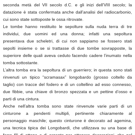
seconda metà del VII secolo d.C. e gli inizi dell’VIII secolo; la
datazione è stata confermata anche dall’analisi del radiocarbonio,
cui sono state sottoposte le ossa ritrovate.
Le tombe hanno restituito le sepolture sulla nuda terra di tre
individui, due uomini ed una donna; infatti una sepoltura
presentava due scheletri, di cui non sappiamo se fossero stati
sepolti insieme o se si trattasse di due tombe sovrapposte, la
superiore delle quali aveva ceduto facendo cadere l’inumato nella
tomba sottostante.
L’altra tomba era la sepoltura di un guerriero; in questa sono stati
rinvenuti un tipico “scramasax” longobardo (grosso coltello da
taglio) con tracce del fodero e di un coltellino ad esso connesso,
due fibbie, una chiave di bronzo spezzata e un pettine d’osso e
parti di una cintura.
Anche nell’altra tomba sono state rinvenute varie parti di un
cinturone a pendenti multipli, pertinente chiaramente al
personaggio maschile; questo cinturone è decorato ad agemina,
una tecnica tipica dei Longobardi, che utilizzava su una base di