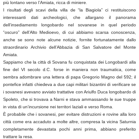
più lontano verso l’Amiata, ricca di miniere.
I risultati degli scavi della villa de “la Biagiola” ci restituiscono
interessanti dati archeologici, che allargano il panorama
dell’insediamento longobardo nel sovanese in quel periodo
“oscuro” dell’Alto Medioevo, di cui abbiamo scarsa conoscenza,
anche se sono note alcune notizie, fornite fortunatamente dallo
straordinario Archivio dell’Abbazia di San Salvatore del Monte
Amiata.
Sappiamo che la città di Sovana fu conquistata dei Longobardi alla
fine del VI secolo d.C. forse in maniera non traumatica, come
sembra adombrare una lettera di papa Gregorio Magno del 592; il
pontefice infatti chiedeva a due capi militari bizantini di verificare se
i sovanesi avevano avviato trattative con Ariulfo Duca longobardo di
Spoleto, che si trovava a Narni e stava ammassando le sue truppe
in vista di un’incursione nei territori laziali e verso Roma.
È probabile che i sovanesi, per evitare distruzioni e rovine alla loro
città come era accaduto a molte altre, compresa la vicina Saturnia
completamente devastata pochi anni prima, abbiano preferito
trattare la resa.