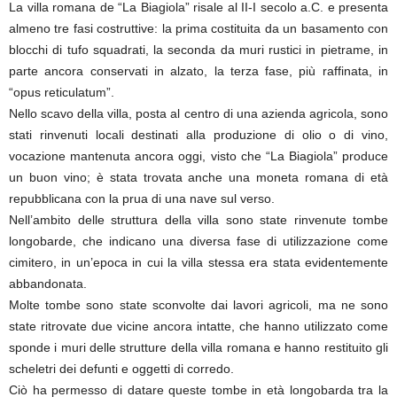
La villa romana de “La Biagiola” risale al II-I secolo a.C. e presenta
almeno tre fasi costruttive: la prima costituita da un basamento con
blocchi di tufo squadrati, la seconda da muri rustici in pietrame, in
parte ancora conservati in alzato, la terza fase, più raffinata, in
“opus reticulatum”.
Nello scavo della villa, posta al centro di una azienda agricola, sono
stati rinvenuti locali destinati alla produzione di olio o di vino,
vocazione mantenuta ancora oggi, visto che “La Biagiola” produce
un buon vino; è stata trovata anche una moneta romana di età
repubblicana con la prua di una nave sul verso.
Nell’ambito delle struttura della villa sono state rinvenute tombe
longobarde, che indicano una diversa fase di utilizzazione come
cimitero, in un’epoca in cui la villa stessa era stata evidentemente
abbandonata.
Molte tombe sono state sconvolte dai lavori agricoli, ma ne sono
state ritrovate due vicine ancora intatte, che hanno utilizzato come
sponde i muri delle strutture della villa romana e hanno restituito gli
scheletri dei defunti e oggetti di corredo.
Ciò ha permesso di datare queste tombe in età longobarda tra la