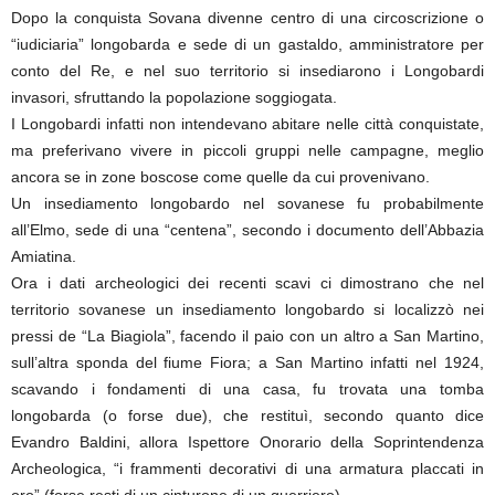
Dopo la conquista Sovana divenne centro di una circoscrizione o
“iudiciaria” longobarda e sede di un gastaldo, amministratore per
conto del Re, e nel suo territorio si insediarono i Longobardi
invasori, sfruttando la popolazione soggiogata.
I Longobardi infatti non intendevano abitare nelle città conquistate,
ma preferivano vivere in piccoli gruppi nelle campagne, meglio
ancora se in zone boscose come quelle da cui provenivano.
Un insediamento longobardo nel sovanese fu probabilmente
all’Elmo, sede di una “centena”, secondo i documento dell’Abbazia
Amiatina.
Ora i dati archeologici dei recenti scavi ci dimostrano che nel
territorio sovanese un insediamento longobardo si localizzò nei
pressi de “La Biagiola”, facendo il paio con un altro a San Martino,
sull’altra sponda del fiume Fiora; a San Martino infatti nel 1924,
scavando i fondamenti di una casa, fu trovata una tomba
longobarda (o forse due), che restituì, secondo quanto dice
Evandro Baldini, allora Ispettore Onorario della Soprintendenza
Archeologica, “i frammenti decorativi di una armatura placcati in