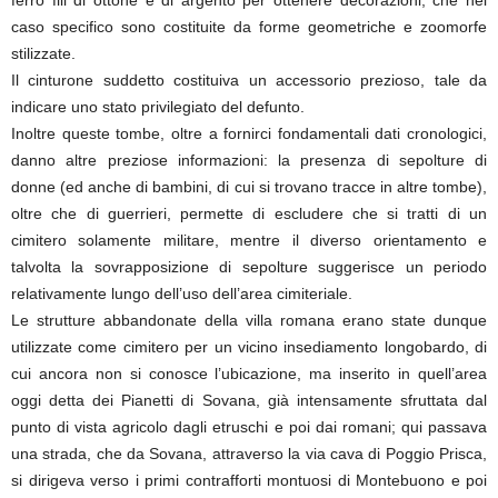
ferro fili di ottone e di argento per ottenere decorazioni, che nel
caso specifico sono costituite da forme geometriche e zoomorfe
stilizzate.
Il cinturone suddetto costituiva un accessorio prezioso, tale da
indicare uno stato privilegiato del defunto.
Inoltre queste tombe, oltre a fornirci fondamentali dati cronologici,
danno altre preziose informazioni: la presenza di sepolture di
donne (ed anche di bambini, di cui si trovano tracce in altre tombe),
oltre che di guerrieri, permette di escludere che si tratti di un
cimitero solamente militare, mentre il diverso orientamento e
talvolta la sovrapposizione di sepolture suggerisce un periodo
relativamente lungo dell’uso dell’area cimiteriale.
Le strutture abbandonate della villa romana erano state dunque
utilizzate come cimitero per un vicino insediamento longobardo, di
cui ancora non si conosce l’ubicazione, ma inserito in quell’area
oggi detta dei Pianetti di Sovana, già intensamente sfruttata dal
punto di vista agricolo dagli etruschi e poi dai romani; qui passava
una strada, che da Sovana, attraverso la via cava di Poggio Prisca,
si dirigeva verso i primi contrafforti montuosi di Montebuono e poi