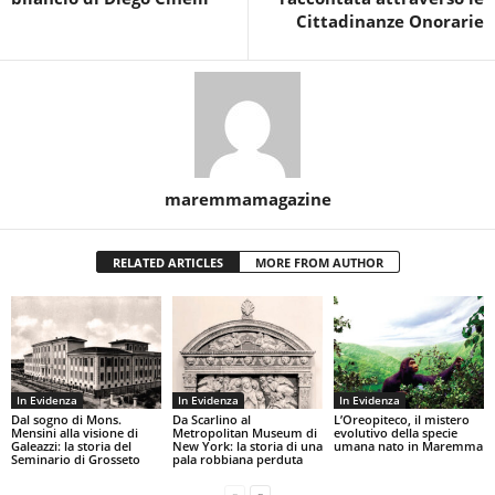
Cittadinanze Onorarie
maremmamagazine
RELATED ARTICLES
MORE FROM AUTHOR
In Evidenza
In Evidenza
In Evidenza
Dal sogno di Mons.
Da Scarlino al
L’Oreopiteco, il mistero
Mensini alla visione di
Metropolitan Museum di
evolutivo della specie
Galeazzi: la storia del
New York: la storia di una
umana nato in Maremma
Seminario di Grosseto
pala robbiana perduta