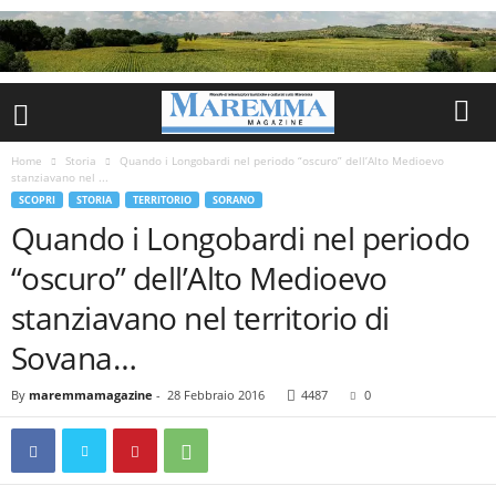
Home
Storia
Quando i Longobardi nel periodo “oscuro” dell’Alto Medioevo
stanziavano nel ...
SCOPRI
STORIA
TERRITORIO
SORANO
Quando i Longobardi nel periodo
“oscuro” dell’Alto Medioevo
stanziavano nel territorio di
Sovana…
By
maremmamagazine
-
28 Febbraio 2016
4487
0