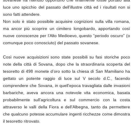
sovanese ha ritenuto opportuno che finalmente fosse portato alla
luce uno spicchio del passato dell’illustre città ed i risultati non si
sono fatti attendere.
Non solo è stato possibile acquisire cognizioni sulla villa romana,
ma ancor più scoprire un cimitero longobardo, apportando così
nuove conoscenze per l’Alto Medioevo, questo “periodo oscuro” (o
comunque poco conosciuto) del passato sovanese.
Così nuove acquisizioni sono state possibili su fasi storiche poco
note della città di Sovana, dopo che la straordinaria scoperta del
tesoretto di 498 monete d’oro sotto la chiesa di San Mamiliano ha
gettato un potente raggio di luce sul V secolo d.C., facendo
comprendere che Sovana, in quell’epoca travagliata dalle invasioni
barbariche, aveva ancora una notevole vita economica, basata
probabilmente sull’agricoltura e sul commercio con la costa
attraverso le valli della Fiora e dell’Albegna, tanto da permettere
che qualcuno potesse accumulare ingenti ricchezze come dimostra
il tesoretto ritrovato.