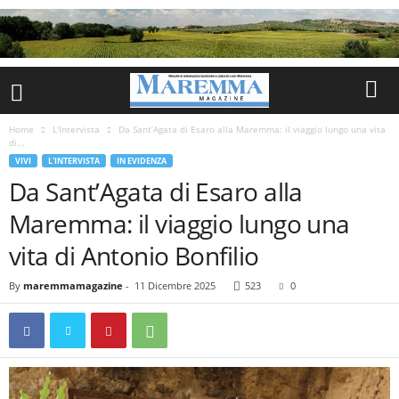
Home
L'Intervista
Da Sant’Agata di Esaro alla Maremma: il viaggio lungo una vita
di...
VIVI
L'INTERVISTA
IN EVIDENZA
Da Sant’Agata di Esaro alla
Maremma: il viaggio lungo una
vita di Antonio Bonfilio
By
maremmamagazine
-
11 Dicembre 2025
523
0