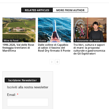
RELATED ARTICLES
MORE FROM AUTHOR
Wine & Food
Gusta
Il ristorante del mese
1996-2026, Val delle Rose
Dalle colline di Capalbio
Tra libri, cultura e sapori
festeggia trent’anni di
al calice: il fascino del
di mare: la proposta
Maremma
Rosé Dry firmato Il Ponte
culturale e gastronomica
de Gli Esploratori
Iscrizione Newsletter
Iscriviti alla nostra newsletter
Email:
*