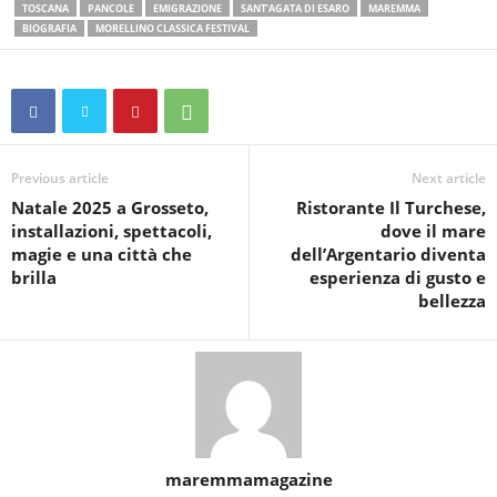
TOSCANA
PANCOLE
EMIGRAZIONE
SANT’AGATA DI ESARO
MAREMMA
BIOGRAFIA
MORELLINO CLASSICA FESTIVAL
Previous article
Next article
Natale 2025 a Grosseto,
Ristorante Il Turchese,
installazioni, spettacoli,
dove il mare
magie e una città che
dell’Argentario diventa
brilla
esperienza di gusto e
bellezza
maremmamagazine