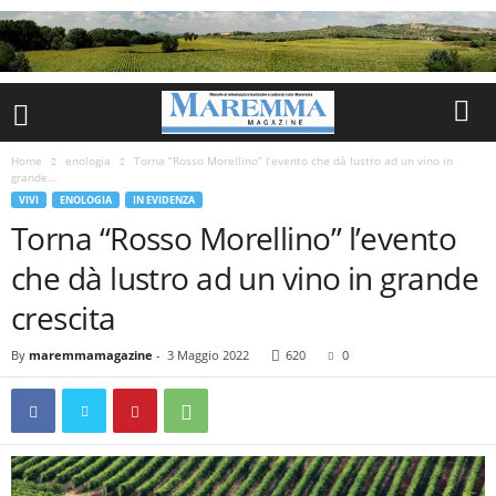
Home
enologia
Torna “Rosso Morellino” l’evento che dà lustro ad un vino in
grande...
VIVI
ENOLOGIA
IN EVIDENZA
Torna “Rosso Morellino” l’evento
che dà lustro ad un vino in grande
crescita
By
maremmamagazine
-
3 Maggio 2022
620
0