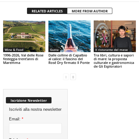
RELATED ARTICLES
MORE FROM AUTHOR
Wine & Food
Gusta
Il ristorante del mese
1996-2026, Val delle Rose
Dalle colline di Capalbio
Tra libri, cultura e sapori
festeggia trent’anni di
al calice: il fascino del
di mare: la proposta
Maremma
Rosé Dry firmato Il Ponte
culturale e gastronomica
de Gli Esploratori
Iscrizione Newsletter
Iscriviti alla nostra newsletter
Email:
*