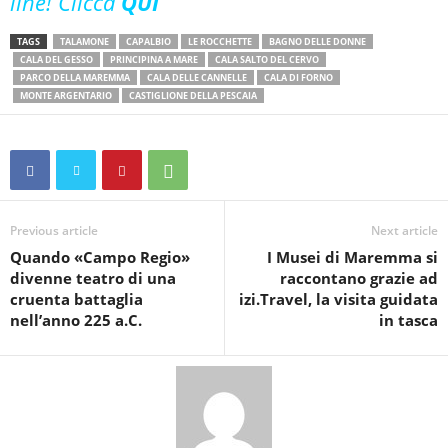
line! Clicca
QUI
TAGS
TALAMONE
CAPALBIO
LE ROCCHETTE
BAGNO DELLE DONNE
CALA DEL GESSO
PRINCIPINA A MARE
CALA SALTO DEL CERVO
PARCO DELLA MAREMMA
CALA DELLE CANNELLE
CALA DI FORNO
MONTE ARGENTARIO
CASTIGLIONE DELLA PESCAIA
Previous article
Next article
Quando «Campo Regio»
I Musei di Maremma si
divenne teatro di una
raccontano grazie ad
cruenta battaglia
izi.Travel, la visita guidata
nell’anno 225 a.C.
in tasca