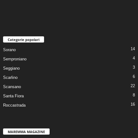
Categorie popolari
14
Sorano
4
Semproniano
3
Seggiano
6
Scarlino
22
Scansano
8
Santa Fiora
16
Roccastrada
MAREMMA MAGAZINE