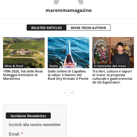
maremmamagazine
RELATED ARTICLES
MORE FROM AUTHOR
Wine & Food
Gusta
Il ristorante del mese
1996-2026, Val delle Rose
Dalle colline di Capalbio
Tra libri, cultura e sapori
festeggia trent’anni di
al calice: il fascino del
di mare: la proposta
Maremma
Rosé Dry firmato Il Ponte
culturale e gastronomica
de Gli Esploratori
Iscrizione Newsletter
Iscriviti alla nostra newsletter
Email:
*