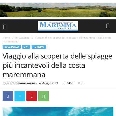
Home
In Evidenza
Viaggio alla scoperta delle spiagge più incantevoli della costa
maremmana
IN EVIDENZA
VIVI
TURISMO
Viaggio alla scoperta delle spiagge
più incantevoli della costa
maremmana
By
maremmamagazine
-
4 Maggio 2021
1466
0