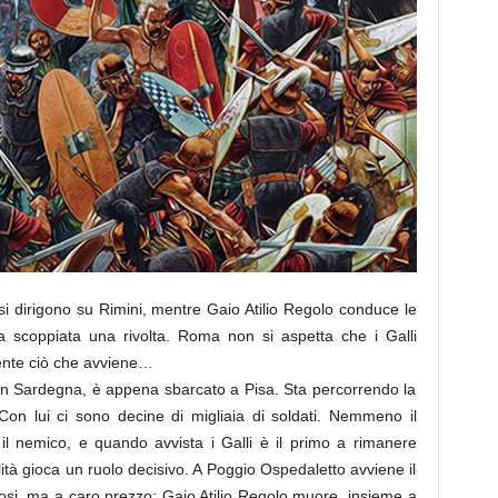
si dirigono su Rimini, mentre Gaio Atilio Regolo conduce le
scoppiata una rivolta. Roma non si aspetta che i Galli
mente ciò che avviene…
 in Sardegna, è appena sbarcato a Pisa. Sta percorrendo la
on lui ci sono decine di migliaia di soldati. Nemmeno il
l nemico, e quando avvista i Galli è il primo a rimanere
à gioca un ruolo decisivo. A Poggio Ospedaletto avviene il
osi, ma a caro prezzo: Gaio Atilio Regolo muore, insieme a