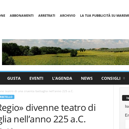
ONE
ABBONAMENTI
ARRETRATI
ARCHIVIO
LA TUA PUBBLICITÀ SU MARE
GUSTA
EVENTI
L’AGENDA
NEWS
CONSIGLI
 teatro di una cruenta battaglia nell’anno 225 a.C.
RBETELLO
I
gio» divenne teatro di
Is
lia nell’anno 225 a.C.
Em