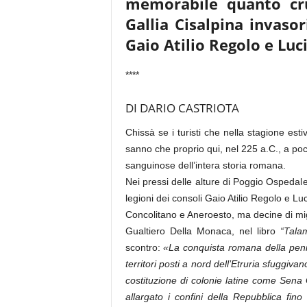
memorabile quanto crue
Gallia Cisalpina invasor
Gaio Atilio Regolo e Luc
****
DI DARIO CASTRIOTA
Chissà se i turisti che nella stagione es
sanno che proprio qui, nel 225 a.C., a po
sanguinose dell’intera storia romana.
Nei pressi delle alture di Poggio Ospedalet
legioni dei consoli Gaio Atilio Regolo e Lu
Concolitano e Aneroesto, ma decine di mig
Gualtiero Della Monaca, nel libro
“Talam
scontro:
«La conquista romana della peniso
territori posti a nord dell’Etruria sfuggiv
costituzione di colonie latine come Sena 
allargato i confini della Repubblica fino