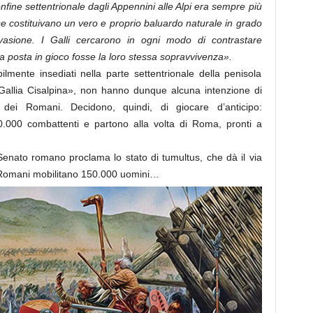
nfine settentrionale dagli Appennini alle Alpi era sempre più
 costituivano un vero e proprio baluardo naturale in grado
invasione. I Galli cercarono in ogni modo di contrastare
 posta in gioco fosse la loro stessa sopravvivenza».
bilmente insediati nella parte settentrionale della penisola
 «Gallia Cisalpina», non hanno dunque alcuna intenzione di
 dei Romani. Decidono, quindi, di giocare d’anticipo:
0.000 combattenti e partono alla volta di Roma, pronti a
l Senato romano proclama lo stato di tumultus, che dà il via
 i Romani mobilitano 150.000 uomini…