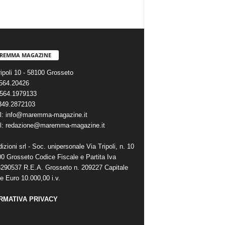
REMMA MAGAZINE
ripoli 10 - 58100 Grosseto
0564.20426
564.1979133
 349.2872103
l: info@maremma-magazine.it
l: redazione@maremma-magazine.it
zioni srl - Soc. unipersonale Via Tripoli, n. 10
00 Grosseto Codice Fiscale e Partita Iva
290537 R.E.A. Grosseto n. 209227 Capitale
e Euro 10.000,00 i.v.
RMATIVA PRIVACY