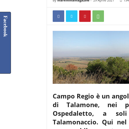
By
maremmamagazine
-
29 Aprile 2021
154
Facebook
Campo Regio è un angol
di Talamone, nei pr
Ospedaletto, a sol
Talamonaccio. Qui nel