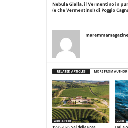
Nebula Gialla, il Vermentino in pu
(e che Vermentino!) di Poggio Cag
maremmamagazin
RELATED ARTICLES
MORE FROM AUTHOR
Wine & Food
Gusta
1996-2026, Val delle Rose
Dalle c