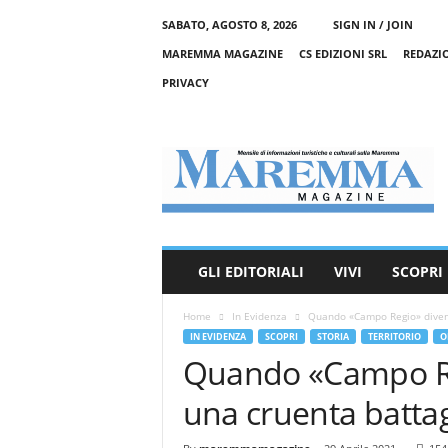
SABATO, AGOSTO 8, 2026
SIGN IN / JOIN
MAREMMA MAGAZINE
CS EDIZIONI SRL
REDAZI
PRIVACY
M
a
r
e
m
m
a
GLI EDITORIALI
VIVI
SCOPRI
M
a
Home
In Evidenza
Quando «Campo Regio» divenne
g
IN EVIDENZA
SCOPRI
STORIA
TERRITORIO
O
a
Quando «Campo Re
z
i
una cruenta battag
n
e