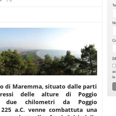
4
0
Te
N
C
In
ac
la
o di Maremma, situato dalle parti
essi delle alture di Poggio
i due chilometri da Poggio
 225 a.C. venne combattuta una