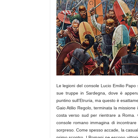
Le legioni del console Lucio Emilio Papo 
sue truppe in Sardegna, dove è appena 
puntino sull’Etruria, ma questo è esatta
Gaio Atilio Regolo, terminata la missione
costa verso sud per rientrare a Roma. C
console romano immagina di incontrare i
sorpreso. Come spesso accade, la casualit
primo scontro. I Romani ne escono vittori