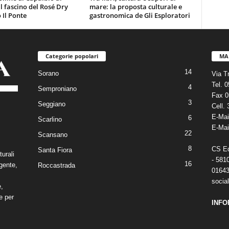
 il fascino del Rosé Dry
mare: la proposta culturale e
 Il Ponte
gastronomica de Gli Esploratori
Categorie popolari
MA
14
Sorano
Via T
Tel. 
4
Semproniano
Fax 0
3
Seggiano
Cell.
E-Mai
6
Scarlino
E-Mai
22
Scansano
8
CS Edi
Santa Fiora
turali
- 581
16
gente,
Roccastrada
01643
social
e,
e per
INFO