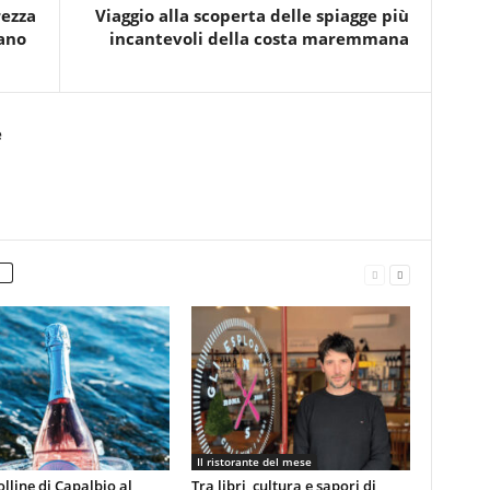
rezza
Viaggio alla scoperta delle spiagge più
nano
incantevoli della costa maremmana
e
Il ristorante del mese
olline di Capalbio al
Tra libri, cultura e sapori di