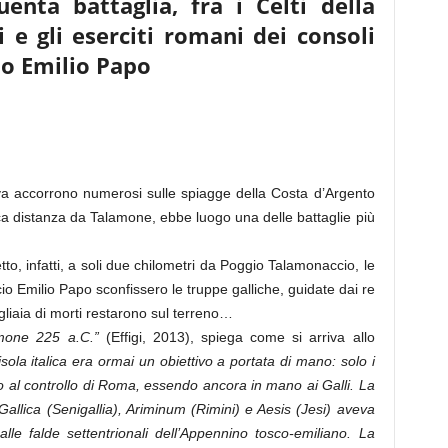
nta battaglia, fra i Celti della
i e gli eserciti romani dei consoli
io Emilio Papo
tiva accorrono numerosi sulle spiagge della Costa d’Argento
ca distanza da Talamone, ebbe luogo una delle battaglie più
to, infatti, a soli due chilometri da Poggio Talamonaccio, le
cio Emilio Papo sconfissero le truppe galliche, guidate dai re
liaia di morti restarono sul terreno…
one 225 a.C.”
(Effigi, 2013), spiega come si arriva allo
la italica era ormai un obiettivo a portata di mano: solo i
ano al controllo di Roma, essendo ancora in mano ai Galli. La
Gallica (Senigallia), Ariminum (Rimini) e Aesis (Jesi) aveva
 alle falde settentrionali dell’Appennino tosco-emiliano. La