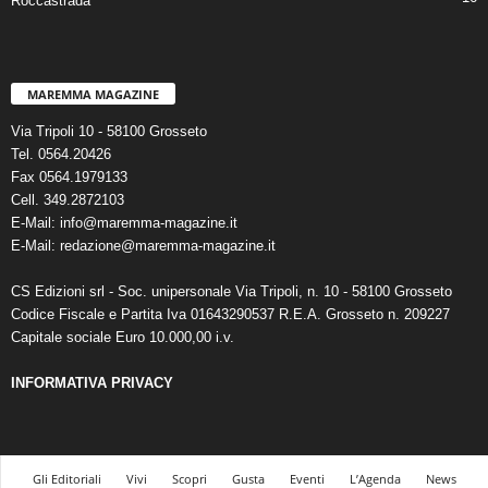
Roccastrada
MAREMMA MAGAZINE
Via Tripoli 10 - 58100 Grosseto
Tel. 0564.20426
Fax 0564.1979133
Cell. 349.2872103
E-Mail: info@maremma-magazine.it
E-Mail: redazione@maremma-magazine.it
CS Edizioni srl - Soc. unipersonale Via Tripoli, n. 10 - 58100 Grosseto
Codice Fiscale e Partita Iva 01643290537 R.E.A. Grosseto n. 209227
Capitale sociale Euro 10.000,00 i.v.
INFORMATIVA PRIVACY
Gli Editoriali
Vivi
Scopri
Gusta
Eventi
L’Agenda
News