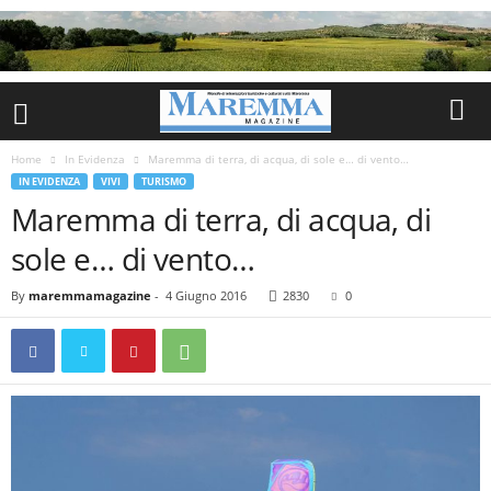
Home
In Evidenza
Maremma di terra, di acqua, di sole e… di vento…
IN EVIDENZA
VIVI
TURISMO
Maremma di terra, di acqua, di
sole e… di vento…
By
maremmamagazine
-
4 Giugno 2016
2830
0