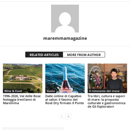
maremmamagazine
RELATED ARTICLES
MORE FROM AUTHOR
Wine & Food
Gusta
Il ristorante del mese
1996-2026, Val delle Rose
Dalle colline di Capalbio
Tra libri, cultura e sapori
festeggia trent’anni di
al calice: il fascino del
di mare: la proposta
Maremma
Rosé Dry firmato Il Ponte
culturale e gastronomica
de Gli Esploratori