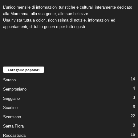
L’unico mensile di informazioni turistiche e culturali interamente dedicato
alla Maremma, alla sua gente, alle sue bellezze.
Una rivista tutta a colori, ricchissima di notizie, informazioni ed
appuntamenti, di tutti i generi e per tutti i gusti.
Categorie popolari
14
Sorano
4
Semproniano
3
Seggiano
6
Scarlino
22
Scansano
8
Santa Fiora
16
Roccastrada