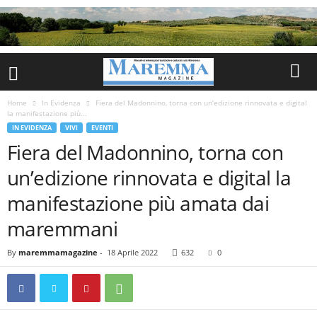
Home
In Evidenza
Fiera del Madonnino, torna con un’edizione rinnovata e digital
la manifestazione più...
IN EVIDENZA
VIVI
EVENTI
Fiera del Madonnino, torna con
un’edizione rinnovata e digital la
manifestazione più amata dai
maremmani
By
maremmamagazine
-
18 Aprile 2022
632
0