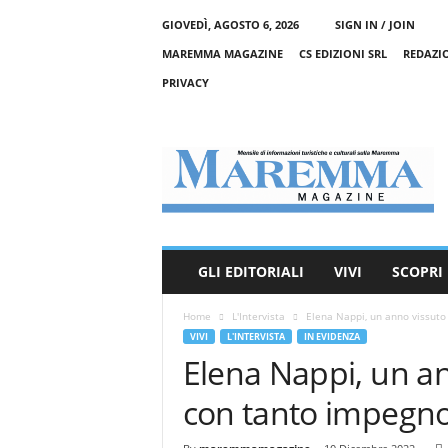
GIOVEDÌ, AGOSTO 6, 2026
SIGN IN / JOIN
MAREMMA MAGAZINE
CS EDIZIONI SRL
REDAZI
PRIVACY
M
a
r
e
m
m
a
GLI EDITORIALI
VIVI
SCOPRI
M
a
Home
L'Intervista
Elena Nappi, un anno vissuto
g
VIVI
L'INTERVISTA
IN EVIDENZA
a
Elena Nappi, un a
z
i
con tanto impegno
n
e