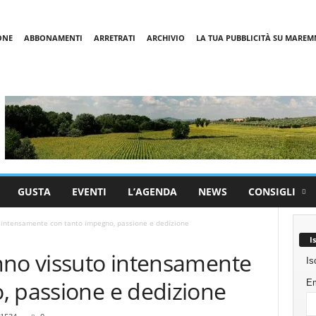
ONE
ABBONAMENTI
ARRETRATI
ARCHIVIO
LA TUA PUBBLICITÀ SU MARE
GUSTA
EVENTI
L’AGENDA
NEWS
CONSIGLI
 intensamente con tanto impegno, passione e dedizione
I
nno vissuto intensamente
Is
, passione e dedizione
Em