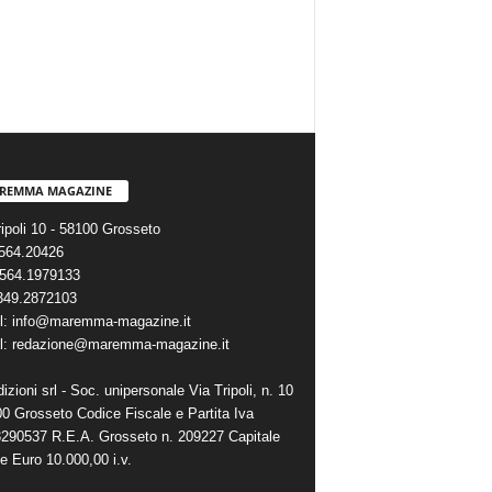
REMMA MAGAZINE
ripoli 10 - 58100 Grosseto
0564.20426
564.1979133
 349.2872103
l: info@maremma-magazine.it
l: redazione@maremma-magazine.it
zioni srl - Soc. unipersonale Via Tripoli, n. 10
00 Grosseto Codice Fiscale e Partita Iva
290537 R.E.A. Grosseto n. 209227 Capitale
e Euro 10.000,00 i.v.