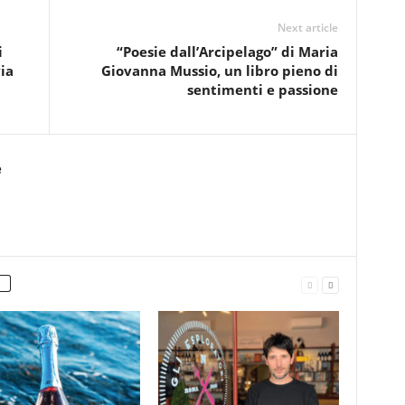
Next article
i
“Poesie dall’Arcipelago” di Maria
ia
Giovanna Mussio, un libro pieno di
sentimenti e passione
e