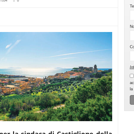
1534
0
Te
N
C
In
ac
la
er la sindaca di Castiglione della