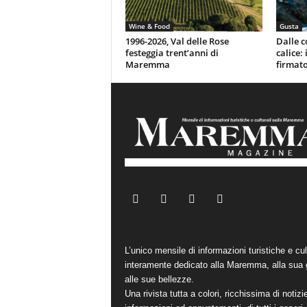
Wine & Food
Gusta
1996-2026, Val delle Rose
Dalle c
festeggia trent’anni di
calice:
Maremma
firmato
L’unico mensile di informazioni turistiche e cul
interamente dedicato alla Maremma, alla sua 
alle sue bellezze.
Una rivista tutta a colori, ricchissima di notizi