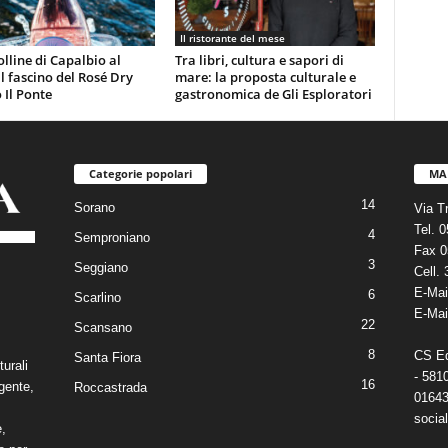
Il ristorante del mese
olline di Capalbio al
Tra libri, cultura e sapori di
 il fascino del Rosé Dry
mare: la proposta culturale e
 Il Ponte
gastronomica de Gli Esploratori
Categorie popolari
MA
14
Sorano
Via T
Tel. 
4
Semproniano
Fax 0
3
Seggiano
Cell.
E-Mai
6
Scarlino
E-Mai
22
Scansano
8
CS Edi
Santa Fiora
turali
- 581
16
gente,
Roccastrada
01643
social
e,