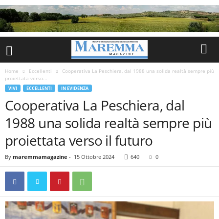
Home
Eccellenti
Cooperativa La Peschiera, dal 1988 una solida realtà sempre più
proiettata verso...
VIVI
ECCELLENTI
IN EVIDENZA
Cooperativa La Peschiera, dal
1988 una solida realtà sempre più
proiettata verso il futuro
By
maremmamagazine
-
15 Ottobre 2024
640
0