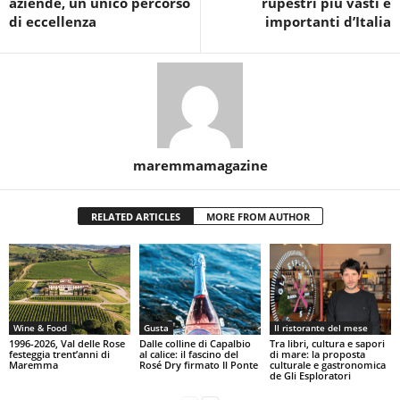
aziende, un unico percorso
rupestri più vasti e
di eccellenza
importanti d’Italia
maremmamagazine
RELATED ARTICLES
MORE FROM AUTHOR
Wine & Food
Gusta
Il ristorante del mese
1996-2026, Val delle Rose
Dalle colline di Capalbio
Tra libri, cultura e sapori
festeggia trent’anni di
al calice: il fascino del
di mare: la proposta
Maremma
Rosé Dry firmato Il Ponte
culturale e gastronomica
de Gli Esploratori