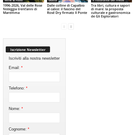
Wine & Food
Gusta
Il ristorante del mese
1996-2026, Val delle Rose
Dalle colline di Capalbio
Tra libri, cultura e sapori
festeggia trent’anni di
al calice: il fascino del
di mare: la proposta
Maremma
Rosé Dry firmato Il Ponte
culturale e gastronomica
de Gli Esploratori
Iscrizione Newsletter
Iscriviti alla nostra newsletter
Email:
*
Telefono:
*
Nome:
*
Cognome:
*