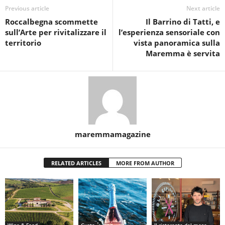
Previous article
Next article
Roccalbegna scommette
Il Barrino di Tatti, e
sull’Arte per rivitalizzare il
l’esperienza sensoriale con
territorio
vista panoramica sulla
Maremma è servita
maremmamagazine
RELATED ARTICLES
MORE FROM AUTHOR