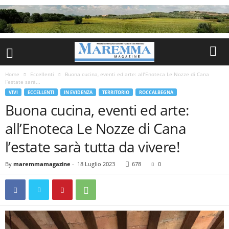
Home
Eccellenti
Buona cucina, eventi ed arte: all’Enoteca Le Nozze di Cana
l’estate sarà...
VIVI
ECCELLENTI
IN EVIDENZA
TERRITORIO
ROCCALBEGNA
Buona cucina, eventi ed arte:
all’Enoteca Le Nozze di Cana
l’estate sarà tutta da vivere!
By
maremmamagazine
-
18 Luglio 2023
678
0