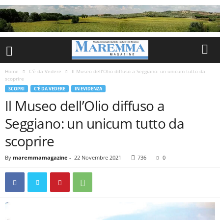
Home
C'è da Vedere
Il Museo dell’Olio diffuso a Seggiano: un unicum tutto da
scoprire
SCOPRI
C'È DA VEDERE
IN EVIDENZA
Il Museo dell’Olio diffuso a
Seggiano: un unicum tutto da
scoprire
By
maremmamagazine
-
22 Novembre 2021
736
0