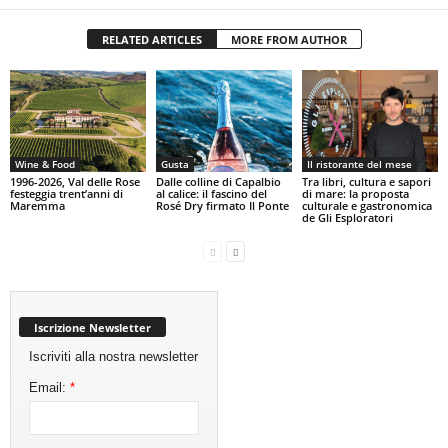
RELATED ARTICLES
MORE FROM AUTHOR
Wine & Food
Gusta
Il ristorante del mese
1996-2026, Val delle Rose
Dalle colline di Capalbio
Tra libri, cultura e sapori
festeggia trent’anni di
al calice: il fascino del
di mare: la proposta
Maremma
Rosé Dry firmato Il Ponte
culturale e gastronomica
de Gli Esploratori
Iscrizione Newsletter
Iscriviti alla nostra newsletter
Email:
*