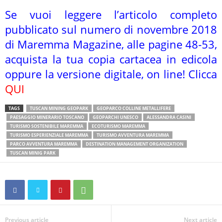
Se vuoi leggere l’articolo completo
pubblicato sul numero di novembre 2018
di Maremma Magazine, alle pagine 48-53,
acquista la tua copia cartacea in edicola
oppure la versione digitale, on line! Clicca
QUI
TAGS
TUSCAN MINING GEOPARK
GEOPARCO COLLINE METALLIFERE
PAESAGGIO MINERARIO TOSCANO
GEOPARCHI UNESCO
ALESSANDRA CASINI
TURISMO SOSTENIBILE MAREMMA
ECOTURISMO MAREMMA
TURISMO ESPERIENZIALE MAREMMA
TURISMO AVVENTURA MAREMMA
PARCO AVVENTURA MAREMMA
DESTINATION MANAGEMENT ORGANIZATION
TUSCAN MINIG PARK
Previous article
Next article