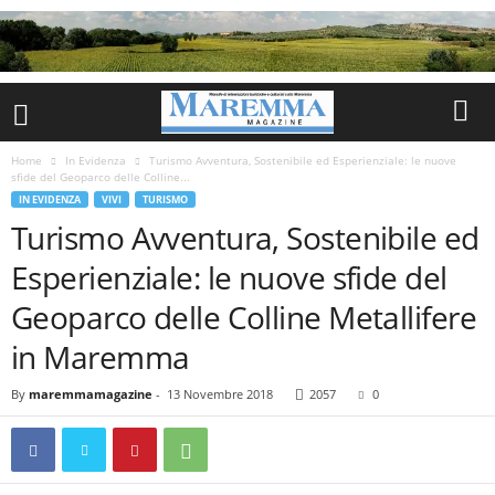
Home
In Evidenza
Turismo Avventura, Sostenibile ed Esperienziale: le nuove
sfide del Geoparco delle Colline...
IN EVIDENZA
VIVI
TURISMO
Turismo Avventura, Sostenibile ed
Esperienziale: le nuove sfide del
Geoparco delle Colline Metallifere
in Maremma
By
maremmamagazine
-
13 Novembre 2018
2057
0