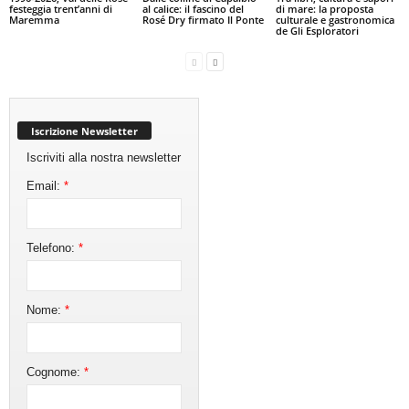
festeggia trent’anni di
al calice: il fascino del
di mare: la proposta
Maremma
Rosé Dry firmato Il Ponte
culturale e gastronomica
de Gli Esploratori
Iscrizione Newsletter
Iscriviti alla nostra newsletter
Email:
*
Telefono:
*
Nome:
*
Cognome:
*