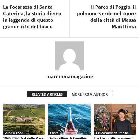
La Focarazza di Santa
Il Parco di Poggio, il
Caterina, la storia dietro
polmone verde nel cuore
la leggenda di questo
della città di Massa
grande rito del fuoco
Marittima
maremmamagazine
RELATED ARTICLES
MORE FROM AUTHOR
Wine & Food
Gusta
Il ristorante del mese
1996-2026, Val delle Rose
Dalle colline di Capalbio
Tra libri, cultura e sapori