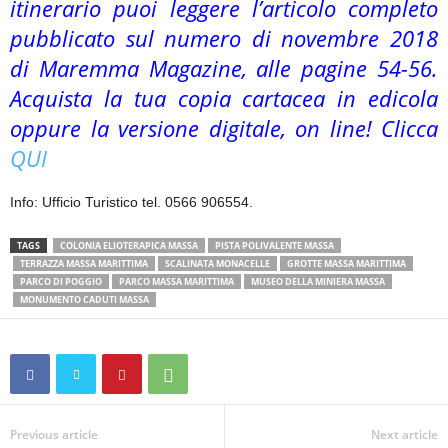
itinerario puoi leggere l’articolo completo
pubblicato sul numero di novembre 2018
di Maremma Magazine, alle pagine 54-56.
Acquista la tua copia cartacea in edicola
oppure la versione digitale, on line! Clicca
QUI
Info: Ufficio Turistico tel. 0566 906554.
TAGS
COLONIA ELIOTERAPICA MASSA
PISTA POLIVALENTE MASSA
TERRAZZA MASSA MARITTIMA
SCALINATA MONACELLE
GROTTE MASSA MARITTIMA
PARCO DI POGGIO
PARCO MASSA MARITTIMA
MUSEO DELLA MINIERA MASSA
MONUMENTO CADUTI MASSA
Previous article
Next article