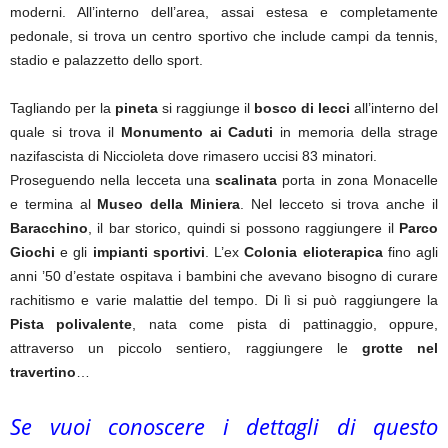
moderni. All’interno dell’area, assai estesa e completamente
pedonale, si trova un centro sportivo che include campi da tennis,
stadio e palazzetto dello sport.
Tagliando per la
pineta
si raggiunge il
bosco di lecci
all’interno del
quale si trova il
Monumento ai Caduti
in memoria della strage
nazifascista di Niccioleta dove rimasero uccisi 83 minatori.
Proseguendo nella lecceta una
scalinata
porta in zona Monacelle
e termina al
Museo della Miniera
. Nel lecceto si trova anche il
Baracchino
, il bar storico, quindi si possono raggiungere il
Parco
Giochi
e gli
impianti sportivi
. L’ex
Colonia elioterapica
fino agli
anni ’50 d’estate ospitava i bambini che avevano bisogno di curare
rachitismo e varie malattie del tempo. Di lì si può raggiungere la
Pista polivalente
, nata come pista di pattinaggio, oppure,
attraverso un piccolo sentiero, raggiungere le
grotte nel
travertino
…
Se vuoi conoscere i dettagli di questo