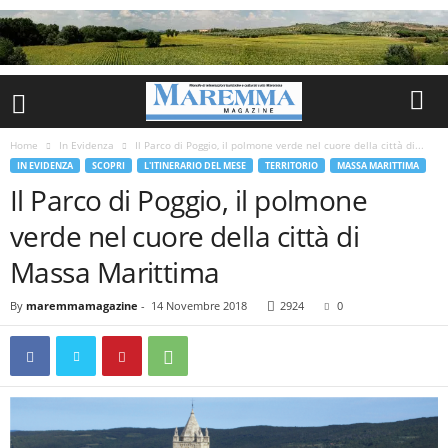
Home
In Evidenza
Il Parco di Poggio, il polmone verde nel cuore della città di...
IN EVIDENZA
SCOPRI
L'ITINERARIO DEL MESE
TERRITORIO
MASSA MARITTIMA
Il Parco di Poggio, il polmone
verde nel cuore della città di
Massa Marittima
By
maremmamagazine
-
14 Novembre 2018
2924
0