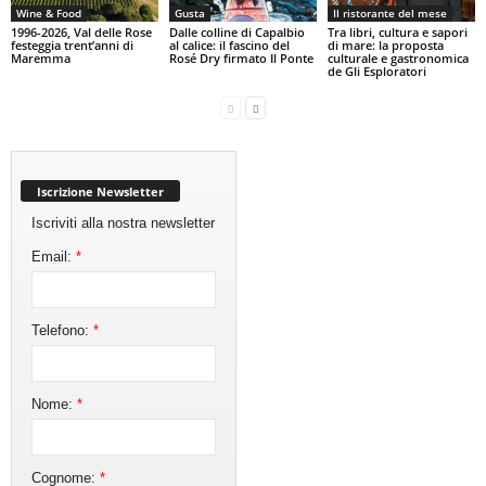
Wine & Food
Gusta
Il ristorante del mese
1996-2026, Val delle Rose
Dalle colline di Capalbio
Tra libri, cultura e sapori
festeggia trent’anni di
al calice: il fascino del
di mare: la proposta
Maremma
Rosé Dry firmato Il Ponte
culturale e gastronomica
de Gli Esploratori
Iscrizione Newsletter
Iscriviti alla nostra newsletter
Email:
*
Telefono:
*
Nome:
*
Cognome:
*