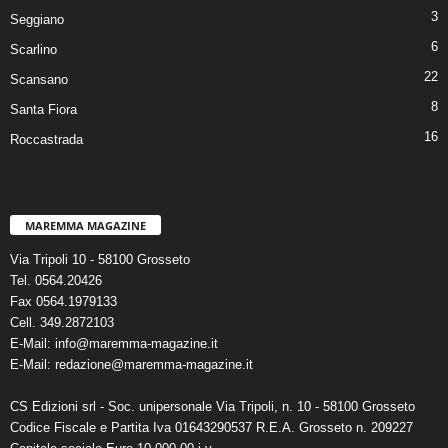
3
Seggiano
6
Scarlino
22
Scansano
8
Santa Fiora
16
Roccastrada
MAREMMA MAGAZINE
Via Tripoli 10 - 58100 Grosseto
Tel. 0564.20426
Fax 0564.1979133
Cell. 349.2872103
E-Mail: info@maremma-magazine.it
E-Mail: redazione@maremma-magazine.it
CS Edizioni srl - Soc. unipersonale Via Tripoli, n. 10 - 58100 Grosseto
Codice Fiscale e Partita Iva 01643290537 R.E.A. Grosseto n. 209227