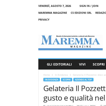
VENERDÌ, AGOSTO 7, 2026
SIGN IN / JOIN
MAREMMA MAGAZINE
CS EDIZIONI SRL
REDAZI
PRIVACY
M
a
r
e
m
m
a
GLI EDITORIALI
VIVI
SCOPRI
M
a
Home
In Evidenza
Gelateria Il Pozzetto: dieci an
g
IN EVIDENZA
SCOPRI
AZIENDE AL TOP
a
Gelateria Il Pozzett
z
i
gusto e qualità ne
n
e