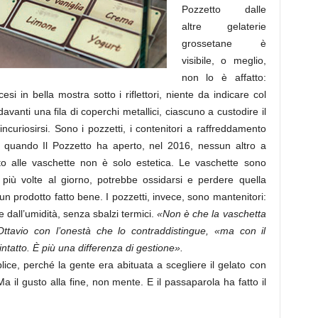
Pozzetto dalle
altre gelaterie
grossetane è
visibile, o meglio,
non lo è affatto:
esi in bella mostra sotto i riflettori, niente da indicare col
davanti una fila di coperchi metallici, ciascuno a custodire il
ncuriosirsi. Sono i pozzetti, i contenitori a raffreddamento
, quando Il Pozzetto ha aperto, nel 2016, nessun altro a
tto alle vaschette non è solo estetica. Le vaschette sono
 più volte al giorno, potrebbe ossidarsi e perdere quella
un prodotto fatto bene. I pozzetti, invece, sono mantenitori:
a e dall’umidità, senza sbalzi termici.
«Non è che la vaschetta
Ottavio con l’onestà che lo contraddistingue, «ma con il
 intatto. È più una differenza di gestione».
plice, perché la gente era abituata a scegliere il gelato con
a il gusto alla fine, non mente. E il passaparola ha fatto il