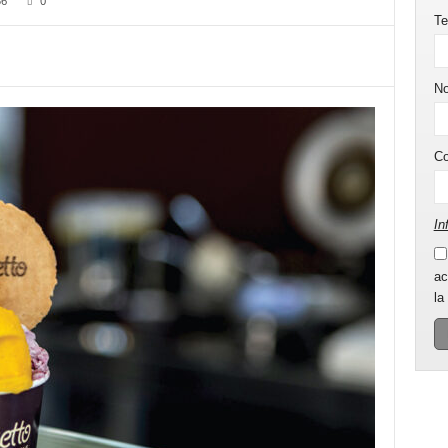
36
0
Te
N
C
In
ac
la