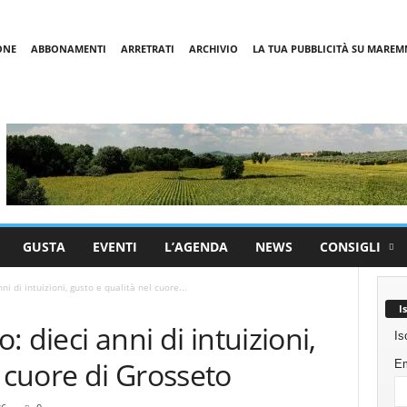
ONE
ABBONAMENTI
ARRETRATI
ARCHIVIO
LA TUA PUBBLICITÀ SU MARE
GUSTA
EVENTI
L’AGENDA
NEWS
CONSIGLI
ni di intuizioni, gusto e qualità nel cuore...
I
o: dieci anni di intuizioni,
Is
l cuore di Grosseto
Em