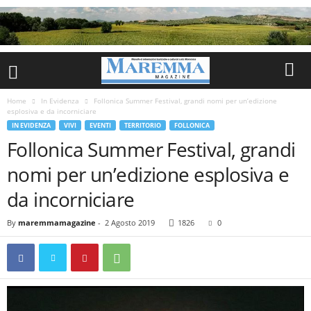
Home
In Evidenza
Follonica Summer Festival, grandi nomi per un’edizione
esplosiva e da incorniciare
IN EVIDENZA
VIVI
EVENTI
TERRITORIO
FOLLONICA
Follonica Summer Festival, grandi
nomi per un’edizione esplosiva e
da incorniciare
By
maremmamagazine
-
2 Agosto 2019
1826
0