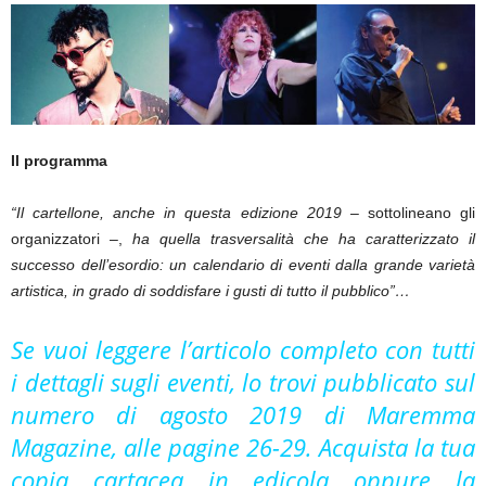
Il programma
“Il cartellone, anche in questa edizione 2019
– sottolineano gli
organizzatori –,
ha quella trasversalità che ha caratterizzato il
successo dell’esordio: un calendario di eventi dalla grande varietà
artistica, in grado di soddisfare i gusti di tutto il pubblico”…
Se vuoi leggere l’articolo completo con tutti
i dettagli sugli eventi, lo trovi pubblicato sul
numero di agosto 2019 di Maremma
Magazine, alle pagine 26-29. Acquista la tua
copia cartacea in edicola oppure la