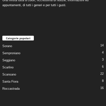
Una rivista tutta a colori, ricchissima di notizie, informazioni ed
appuntamenti, di tutti i generi e per tutti i gusti.
Categorie popolari
14
Sorano
4
Semproniano
3
Seggiano
6
Scarlino
22
Scansano
8
Santa Fiora
16
Roccastrada