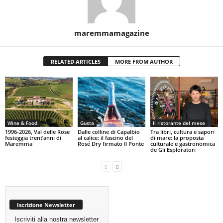
maremmamagazine
RELATED ARTICLES
MORE FROM AUTHOR
Wine & Food
Gusta
Il ristorante del mese
1996-2026, Val delle Rose
Dalle colline di Capalbio
Tra libri, cultura e sapori
festeggia trent’anni di
al calice: il fascino del
di mare: la proposta
Maremma
Rosé Dry firmato Il Ponte
culturale e gastronomica
de Gli Esploratori
Iscrizione Newsletter
Iscriviti alla nostra newsletter