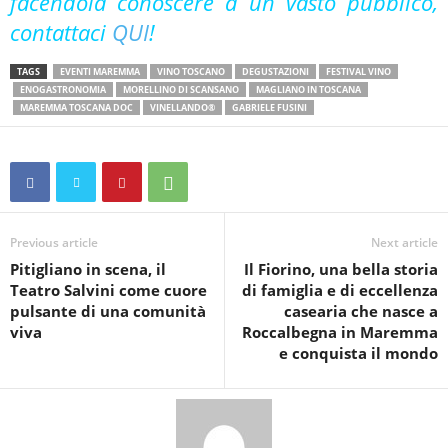
facendola conoscere a un vasto pubblico,
contattaci
QUI
!
TAGS
EVENTI MAREMMA
VINO TOSCANO
DEGUSTAZIONI
FESTIVAL VINO
ENOGASTRONOMIA
MORELLINO DI SCANSANO
MAGLIANO IN TOSCANA
MAREMMA TOSCANA DOC
VINELLANDO®
GABRIELE FUSINI
Previous article
Next article
Pitigliano in scena, il
Il Fiorino, una bella storia
Teatro Salvini come cuore
di famiglia e di eccellenza
pulsante di una comunità
casearia che nasce a
viva
Roccalbegna in Maremma
e conquista il mondo