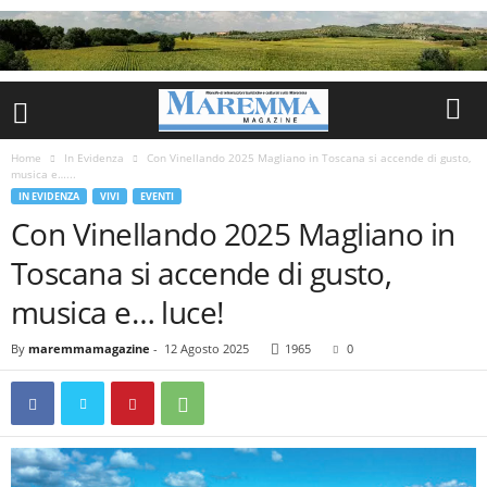
Home
In Evidenza
Con Vinellando 2025 Magliano in Toscana si accende di gusto,
musica e…...
IN EVIDENZA
VIVI
EVENTI
Con Vinellando 2025 Magliano in
Toscana si accende di gusto,
musica e… luce!
By
maremmamagazine
-
12 Agosto 2025
1965
0