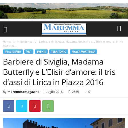
Home
In Evidenza
Barbiere di Siviglia, Madama Butterfly e L’Elisir d’amore: il tris
d’assi di...
IN EVIDENZA
VIVI
EVENTI
TERRITORIO
MASSA MARITTIMA
Barbiere di Siviglia, Madama
Butterfly e L’Elisir d’amore: il tris
d’assi di Lirica in Piazza 2016
By
maremmamagazine
-
1 Luglio 2016
2565
0