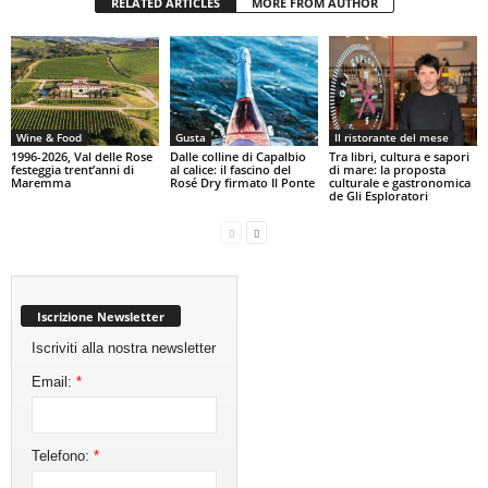
RELATED ARTICLES
MORE FROM AUTHOR
Wine & Food
Gusta
Il ristorante del mese
1996-2026, Val delle Rose
Dalle colline di Capalbio
Tra libri, cultura e sapori
festeggia trent’anni di
al calice: il fascino del
di mare: la proposta
Maremma
Rosé Dry firmato Il Ponte
culturale e gastronomica
de Gli Esploratori
Iscrizione Newsletter
Iscriviti alla nostra newsletter
Email:
*
Telefono:
*