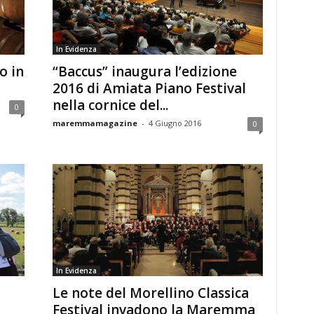
In Evidenza
o in
“Baccus” inaugura l’edizione
2016 di Amiata Piano Festival
nella cornice del...
0
maremmamagazine
-
4 Giugno 2016
0
In Evidenza
Le note del Morellino Classica
Festival invadono la Maremma