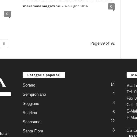
maremmamagazine
-
4 Giugno 2016
0
0
Page 89 of 92
Categorie popolari
MA
14
Sorano
Via T
Tel. 
4
Semproniano
Fax 0
3
Seggiano
Cell.
E-Mai
6
Scarlino
E-Mai
22
Scansano
8
CS Edi
Santa Fiora
turali
- 581