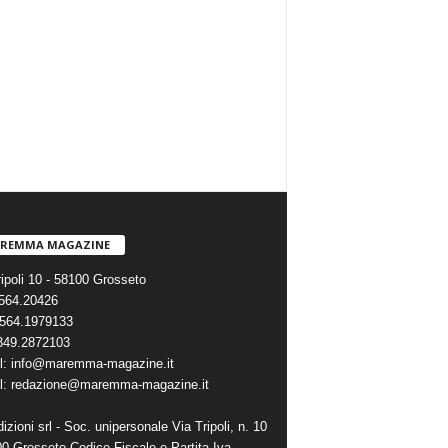
REMMA MAGAZINE
ripoli 10 - 58100 Grosseto
0564.20426
564.1979133
 349.2872103
l: info@maremma-magazine.it
l: redazione@maremma-magazine.it
zioni srl - Soc. unipersonale Via Tripoli, n. 10
00 Grosseto Codice Fiscale e Partita Iva