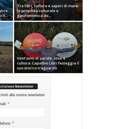
Tra libri, cultura e sapori di mare:
lice:
la proposta culturale e
Il...
gastronomica de...
Vent’anni di parole, idee e
cultura: Capalbio Libri festeggia il
suo storico traguardo
scrizione Newsletter
criviti alla nostra newsletter
ail:
*
lefono:
*