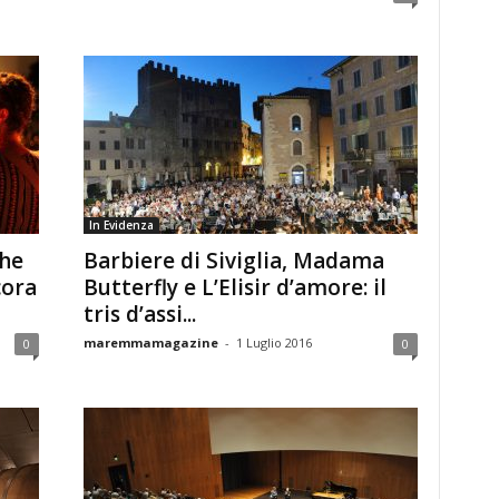
In Evidenza
che
Barbiere di Siviglia, Madama
cora
Butterfly e L’Elisir d’amore: il
tris d’assi...
maremmamagazine
-
1 Luglio 2016
0
0