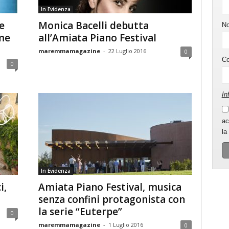
In Evidenza
e
Monica Bacelli debutta
N
me
all’Amiata Piano Festival
maremmamagazine
-
22 Luglio 2016
0
C
0
In
ac
la
In Evidenza
i,
Amiata Piano Festival, musica
senza confini protagonista con
la serie “Euterpe”
0
maremmamagazine
-
1 Luglio 2016
0