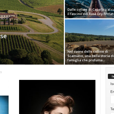
Dalle colline di Capalbio al ca
il fascino del Rosé Dry firmato 
ose
Nel cuore delle colline di
Scansano, una bella storia di
famiglia che profuma...
89
I
Is
Em
Te