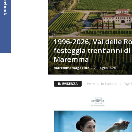
Facebook
1996-2026, Val delle R
festeggia trent’anni di
Maremma
maremmamagazine
-
21 Luglio 2026
IN EVIDENZA
Home
In Evidenza
Page 