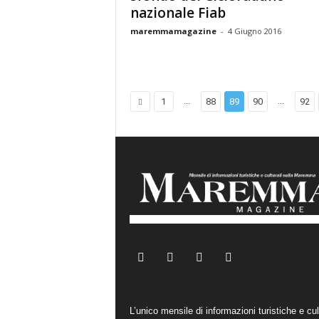
nazionale Fiab
maremmamagazine
-
4 Giugno 2016
...
...
1
88
89
90
92
L’unico mensile di informazioni turistiche e cul