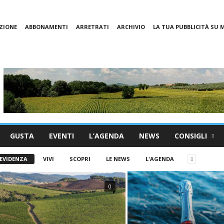
ZIONE
ABBONAMENTI
ARRETRATI
ARCHIVIO
LA TUA PUBBLICITÀ SU
GUSTA
EVENTI
L’AGENDA
NEWS
CONSIGLI
 EVIDENZA
VIVI
SCOPRI
LE NEWS
L'AGENDA
0