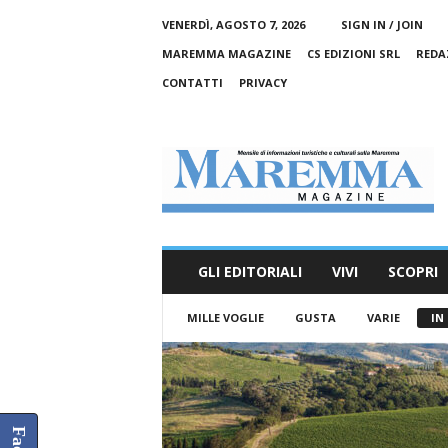
VENERDÌ, AGOSTO 7, 2026
SIGN IN / JOIN
MAREMMA MAGAZINE
CS EDIZIONI SRL
REDA
CONTATTI
PRIVACY
M
a
r
e
m
m
a
GLI EDITORIALI
VIVI
SCOPRI
M
a
MILLE VOGLIE
GUSTA
VARIE
IN
g
a
z
i
n
e