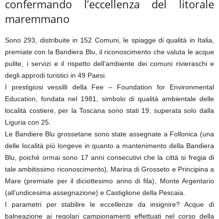
confermando l’eccellenza del litorale
maremmano
Sono 293, distribuite in 152 Comuni, le spiagge di qualità in Italia,
premiate con la Bandiera Blu, il riconoscimento che valuta le acque
pulite, i servizi e il rispetto dell’ambiente dei comuni rivieraschi e
degli approdi turistici in 49 Paesi.
I prestigiosi vessilli della Fee – Foundation for Environmental
Education, fondata nel 1981, simbolo di qualità ambientale delle
località costiere, per la Toscana sono stati 19, superata solo dalla
Liguria con 25.
Le Bandiere Blu grossetane sono state assegnate a Follonica (una
delle località più longeve in quanto a mantenimento della Bandiera
Blu, poiché ormai sono 17 anni consecutivi che la città si fregia di
tale ambitissimo riconoscimento), Marina di Grosseto e Principina a
Mare (premiate per il diciottesimo anno di fila), Monte Argentario
(all’undicesima assegnazione) e Castiglione della Pescaia.
I parametri per stabilire le eccellenze da insignire? Acque di
balneazione ai regolari campionamenti effettuati nel corso della