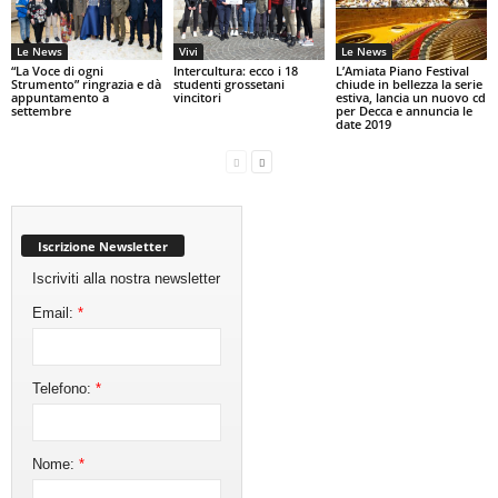
Le News
Vivi
Le News
“La Voce di ogni
Intercultura: ecco i 18
L’Amiata Piano Festival
Strumento” ringrazia e dà
studenti grossetani
chiude in bellezza la serie
appuntamento a
vincitori
estiva, lancia un nuovo cd
settembre
per Decca e annuncia le
date 2019
Iscrizione Newsletter
Iscriviti alla nostra newsletter
Email:
*
Telefono:
*
Nome:
*