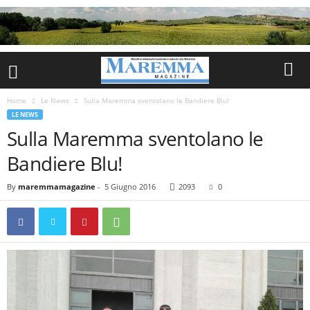
Home
Le News
Sulla Maremma sventolano le Bandiere Blu!
LE NEWS
Sulla Maremma sventolano le
Bandiere Blu!
By
maremmamagazine
-
5 Giugno 2016
2093
0