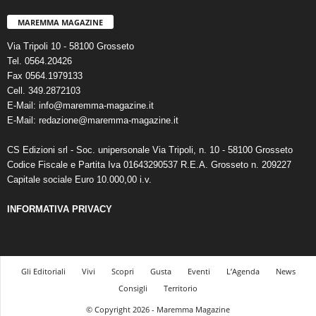
MAREMMA MAGAZINE
Via Tripoli 10 - 58100 Grosseto
Tel. 0564.20426
Fax 0564.1979133
Cell. 349.2872103
E-Mail: info@maremma-magazine.it
E-Mail: redazione@maremma-magazine.it
CS Edizioni srl - Soc. unipersonale Via Tripoli, n. 10 - 58100 Grosseto
Codice Fiscale e Partita Iva 01643290537 R.E.A. Grosseto n. 209227
Capitale sociale Euro 10.000,00 i.v.
INFORMATIVA PRIVACY
Gli Editoriali
Vivi
Scopri
Gusta
Eventi
L’Agenda
News
Consigli
Territorio
© Copyright 2026 - Maremma Magazine