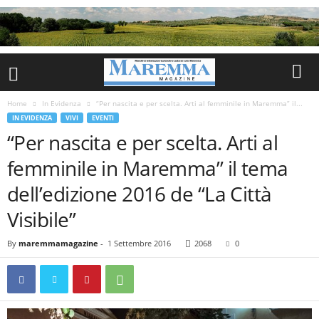
Home
In Evidenza
“Per nascita e per scelta. Arti al femminile in Maremma” il...
IN EVIDENZA
VIVI
EVENTI
“Per nascita e per scelta. Arti al
femminile in Maremma” il tema
dell’edizione 2016 de “La Città
Visibile”
By
maremmamagazine
-
1 Settembre 2016
2068
0