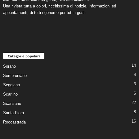
Una rivista tutta a colori, ricchissima di notizie, informazioni ed
appuntamenti, di tutti i generi e per tutti i gusti.
Categorie popolari
14
Sorano
4
Semproniano
3
Seggiano
6
Scarlino
22
Scansano
8
Santa Fiora
16
Roccastrada