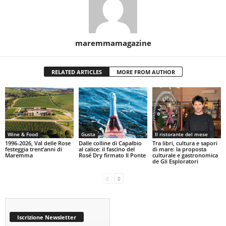
maremmamagazine
RELATED ARTICLES
MORE FROM AUTHOR
Wine & Food
Gusta
Il ristorante del mese
1996-2026, Val delle Rose
Dalle colline di Capalbio
Tra libri, cultura e sapori
festeggia trent’anni di
al calice: il fascino del
di mare: la proposta
Maremma
Rosé Dry firmato Il Ponte
culturale e gastronomica
de Gli Esploratori
Iscrizione Newsletter