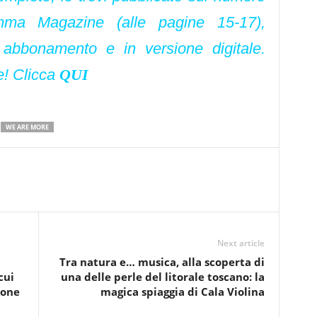
mma Magazine (alle pagine 15-17),
u abbonamento e in versione digitale.
e! Clicca
QUI
WE ARE MORE
Next article
Tra natura e… musica, alla scoperta di
cui
una delle perle del litorale toscano: la
ione
magica spiaggia di Cala Violina