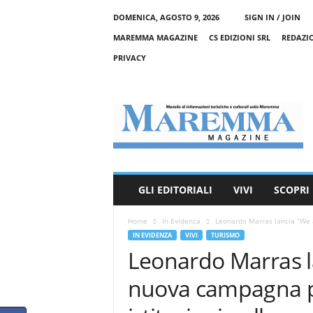
DOMENICA, AGOSTO 9, 2026
SIGN IN / JOIN
MAREMMA MAGAZINE
CS EDIZIONI SRL
REDAZI
PRIVACY
M
a
r
e
m
m
a
GLI EDITORIALI
VIVI
SCOPRI
M
a
Home
In Evidenza
Leonardo Marras lancia “We 
g
IN EVIDENZA
VIVI
TURISMO
a
Leonardo Marras l
z
i
nuova campagna p
n
e