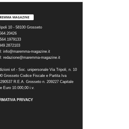
REMMA MAGAZINE
ripoli 10 - 58100 Grosseto
0564.20426
564.1979133
 349.2872103
l: info@maremma-magazine.it
l: redazione@maremma-magazine.it
zioni srl - Soc. unipersonale Via Tripoli, n. 10
00 Grosseto Codice Fiscale e Partita Iva
290537 R.E.A. Grosseto n. 209227 Capitale
e Euro 10.000,00 i.v.
RMATIVA PRIVACY