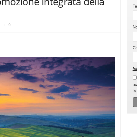
romozione integrata della
Te
0
N
C
In
ac
la