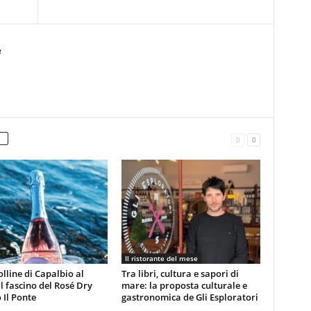
e
Il ristorante del mese
olline di Capalbio al
Tra libri, cultura e sapori di
 il fascino del Rosé Dry
mare: la proposta culturale e
 Il Ponte
gastronomica de Gli Esploratori