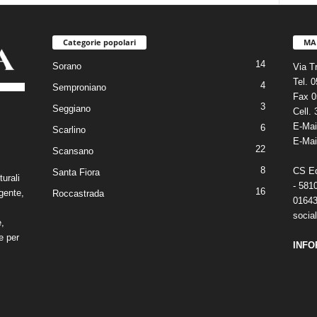
Categorie popolari
MA
14
Sorano
Via T
Tel. 
4
Semproniano
Fax 0
3
Seggiano
Cell.
E-Mai
6
Scarlino
E-Mai
22
Scansano
8
CS Edi
Santa Fiora
turali
- 581
16
gente,
Roccastrada
01643
social
e,
e per
INFO