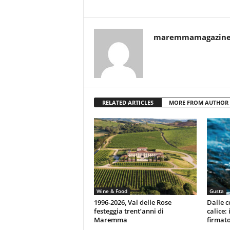
maremmamagazin
RELATED ARTICLES
MORE FROM AUTHOR
Wine & Food
Gusta
1996-2026, Val delle Rose
Dalle c
festeggia trent’anni di
calice:
Maremma
firmato