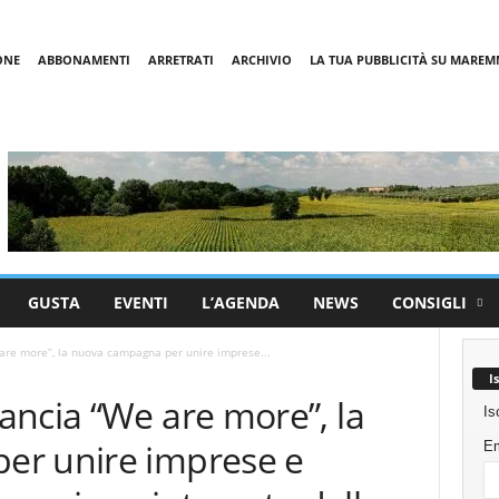
ONE
ABBONAMENTI
ARRETRATI
ARCHIVIO
LA TUA PUBBLICITÀ SU MARE
GUSTA
EVENTI
L’AGENDA
NEWS
CONSIGLI
are more”, la nuova campagna per unire imprese...
I
ancia “We are more”, la
Is
er unire imprese e
Em