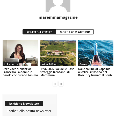
maremmamagazine
RELATED ARTICLES
MORE FROM AUTHOR
In Evidenza
Wine & Food
Gusta
Dare voce al silenzio:
1996-2026, Val delle Rose
Dalle colline di Capalbio
Francesca Falciani e le
festeggia trent’anni di
al calice: il fascino del
parole che curano l’anima
Maremma
Rosé Dry firmato Il Ponte
Iscrizione Newsletter
Iscriviti alla nostra newsletter