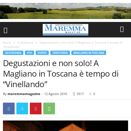
Home
In Evidenza
Degustazioni e non solo! A Magliano in Toscana è tempo di
“Vinellando”
IN EVIDENZA
VIVI
EVENTI
TERRITORIO
MAGLIANO IN TOSCANA
Degustazioni e non solo! A
Magliano in Toscana è tempo di
“Vinellando”
By
maremmamagazine
-
12 Agosto 2016
3317
0