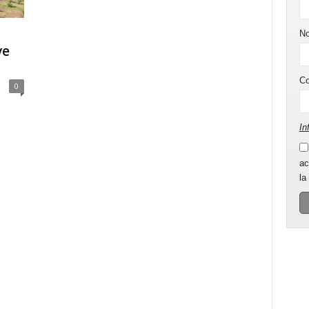
N
ve
C
0
In
ac
la