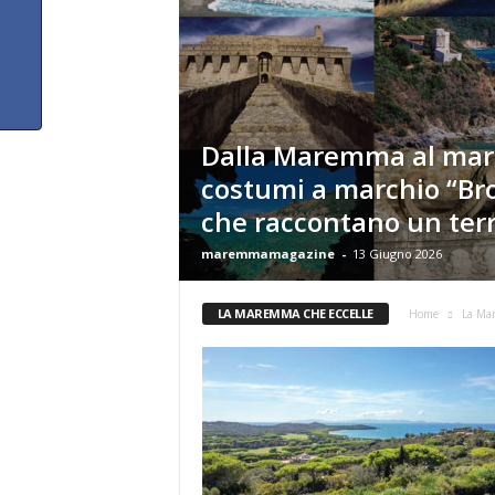
Dalla Maremma al mare
costumi a marchio “Bro
che raccontano un terr
maremmamagazine
-
13 Giugno 2026
LA MAREMMA CHE ECCELLE
Home
La Mar