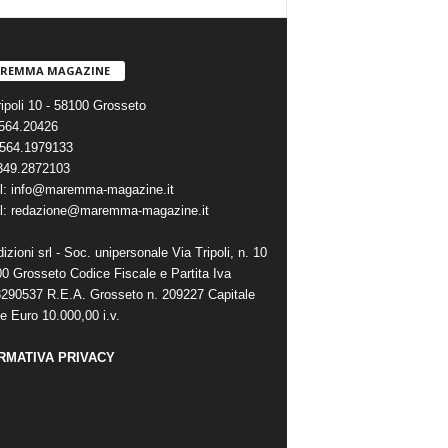
REMMA MAGAZINE
ripoli 10 - 58100 Grosseto
0564.20426
564.1979133
 349.2872103
l: info@maremma-magazine.it
l: redazione@maremma-magazine.it
zioni srl - Soc. unipersonale Via Tripoli, n. 10
00 Grosseto Codice Fiscale e Partita Iva
290537 R.E.A. Grosseto n. 209227 Capitale
e Euro 10.000,00 i.v.
RMATIVA PRIVACY