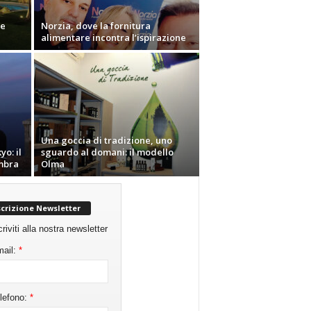
le
Norzia, dove la fornitura
alimentare incontra l’ispirazione
Una goccia di tradizione, uno
yo: il
sguardo al domani: il modello
mbra
Olma
scrizione Newsletter
criviti alla nostra newsletter
ail:
*
lefono:
*