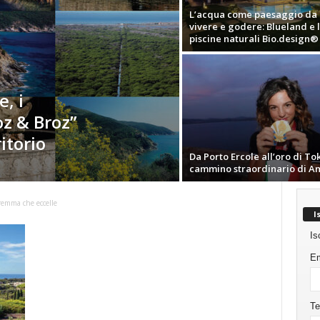
L’acqua come paesaggio da
vivere e godere: Blueland e 
piscine naturali Bio.design®
, i
z & Broz”
itorio
Da Porto Ercole all’oro di Tok
cammino straordinario di A
emma che eccelle
I
Is
Em
Te