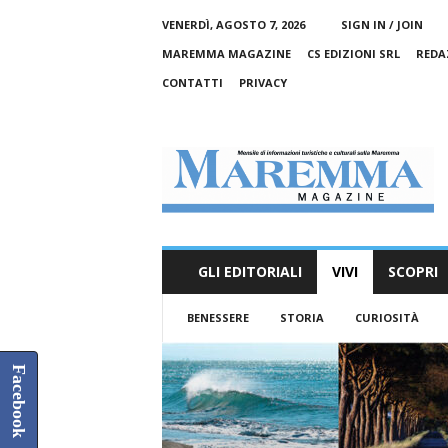
VENERDÌ, AGOSTO 7, 2026
SIGN IN / JOIN
MAREMMA MAGAZINE
CS EDIZIONI SRL
REDA
CONTATTI
PRIVACY
M
a
r
e
m
m
a
GLI EDITORIALI
VIVI
SCOPRI
M
a
BENESSERE
STORIA
CURIOSITÀ
g
a
z
Facebook
i
n
e