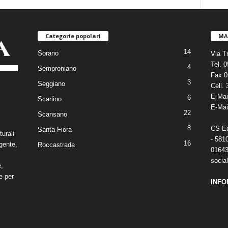
Categorie popolari
MA
14
Sorano
Via T
Tel. 
4
Semproniano
Fax 0
3
Seggiano
Cell.
E-Mai
6
Scarlino
E-Mai
22
Scansano
8
CS Edi
Santa Fiora
turali
- 581
16
gente,
Roccastrada
01643
social
e,
e per
INFO