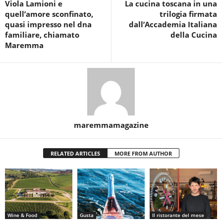
Viola Lamioni e
La cucina toscana in una
quell’amore sconfinato,
trilogia firmata
quasi impresso nel dna
dall’Accademia Italiana
familiare, chiamato
della Cucina
Maremma
maremmamagazine
RELATED ARTICLES
MORE FROM AUTHOR
Wine & Food
Gusta
Il ristorante del mese