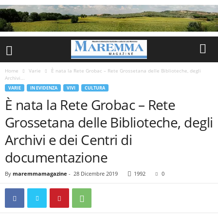
Home
Varie
È nata la Rete Grobac – Rete Grossetana delle Biblioteche, degli
Archivi...
VARIE
IN EVIDENZA
VIVI
CULTURA
È nata la Rete Grobac – Rete
Grossetana delle Biblioteche, degli
Archivi e dei Centri di
documentazione
By
maremmamagazine
-
28 Dicembre 2019
1992
0