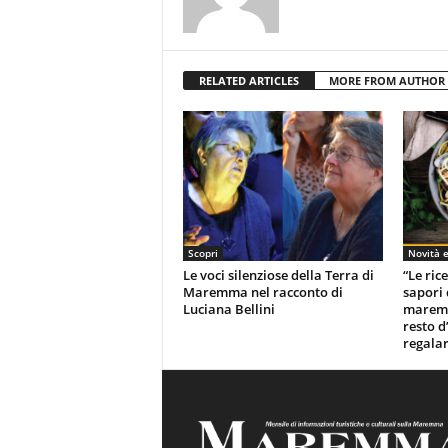
RELATED ARTICLES
MORE FROM AUTHOR
Scopri
Novità e
Le voci silenziose della Terra di
“Le rice
Maremma nel racconto di
sapori 
Luciana Bellini
maremm
resto d
regalar