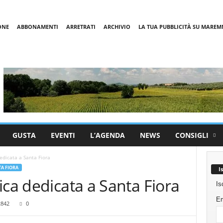
ONE
ABBONAMENTI
ARRETRATI
ARCHIVIO
LA TUA PUBBLICITÀ SU MARE
GUSTA
EVENTI
L’AGENDA
NEWS
CONSIGLI
edicata a Santa Fiora
A FIORA
I
ica dedicata a Santa Fiora
Is
Em
2842
0