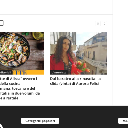
ditoriali
L'Intervista
tte di Alissa” ovvero i
Dal baratro alla rinascita: la
della cucina
sfida (vinta) di Aurora Felici
ana, toscana e del
’Italia in due volumi da
e a Natale
Categorie popolari
MA