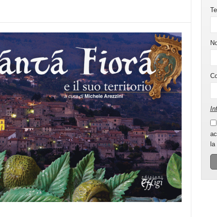
Te
N
C
In
ac
la