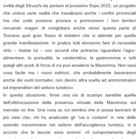
civiltà degli Etruschi da portare al prossimo Expo 2015, un progetto
che unisce varie realtà che travalicano anche i confini provinciali
ma che unite possono provare a promuovere i loro territori
cercando magari di conglobare anche verso questa parte di
Toscana quel gran flusso di visitatori che si attende per quella
grande manifestazione. In pratica tutti dovranno fare di necessità
virtù – insiste lui – con accordi che potranno riguardare l’agro-
alimentare, la portualità, la cantieristica, la gastronomia e tutti
quegli altri punti di forza di cui può avvalersi la Maremma. Non sarà
cosa facile ma i nuovi indirizzi, che probabilmente lasceranno
anche dei vuoti normativi, non danno altra scelta ad amministratori
ed imprenditori del settore turistico».
In questa situazione, forse una via di scampo sarebbe quella
dell’ottimizzazione della presenza virtuale della Maremma sul
mercato on line. Una cosa su cui sembra che si possa lavorare di
più visto che, chi ha analizzato gli “usi e costumi” in rete delle
aziende maremmane nel settore dell’accoglienza turistica, si è
accorto che le lacune sono enormi: «Il comportamento degli