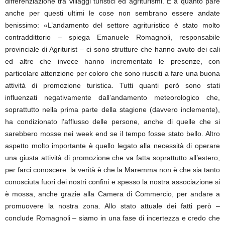
differenziazione tra villaggi turistici ed agriturismi. E a quanto pare
anche per questi ultimi le cose non sembrano essere andate
benissimo: «L’andamento del settore agrituristico è stato molto
contraddittorio – spiega Emanuele Romagnoli, responsabile
provinciale di Agriturist – ci sono strutture che hanno avuto dei cali
ed altre che invece hanno incrementato le presenze, con
particolare attenzione per coloro che sono riusciti a fare una buona
attività di promozione turistica. Tutti quanti però sono stati
influenzati negativamente dall’andamento meteorologico che,
soprattutto nella prima parte della stagione (davvero inclemente),
ha condizionato l’afflusso delle persone, anche di quelle che si
sarebbero mosse nei week end se il tempo fosse stato bello. Altro
aspetto molto importante è quello legato alla necessità di operare
una giusta attività di promozione che va fatta soprattutto all’estero,
per farci conoscere: la verità è che la Maremma non è che sia tanto
conosciuta fuori dei nostri confini e spesso la nostra associazione si
è mossa, anche grazie alla Camera di Commercio, per andare a
promuovere la nostra zona. Allo stato attuale dei fatti però –
conclude Romagnoli – siamo in una fase di incertezza e credo che