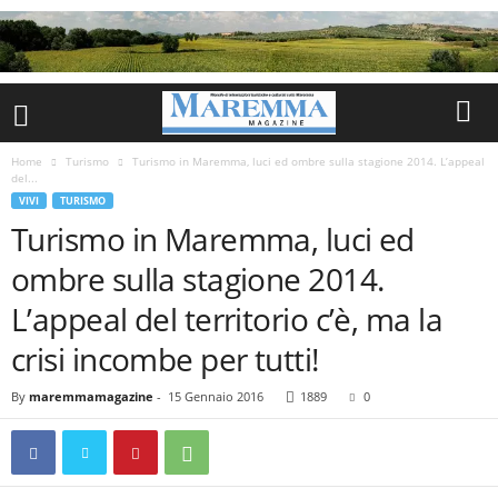
Home
Turismo
Turismo in Maremma, luci ed ombre sulla stagione 2014. L’appeal
del...
VIVI
TURISMO
Turismo in Maremma, luci ed
ombre sulla stagione 2014.
L’appeal del territorio c’è, ma la
crisi incombe per tutti!
By
maremmamagazine
-
15 Gennaio 2016
1889
0