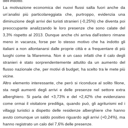
dell’indotto.
La motivazione economica dei nuovi flussi salta fuori anche da
un’analisi più particolareggiata che, purtroppo, evidenzia una
diminuzione degli arrivi dei turisti stranieri (-0,25%) che diventa poi
preoccupante analizzando le loro presenze che sono calate del
3,3% rispetto al 2013. Dunque anche chi arriva dall’estero rimane
meno in vacanza, forse per lo stesso motivo che ha indotto gli
italiani a non allontanarsi dalle proprie città e a frequentare di più
luoghi come la Maremma. Non è un caso infatti che il calo degli
stranieri è stato sorprendentemente attutito da un aumento del
flusso nazionale che, per motivi di budget, ha scelto tra le mete più
vicine.
Altro elemento interessante, che però si riconduce al solito filone,
sta negli aumenti degli arrivi e delle presenze nel settore extra
alberghiero. Si parla del +3,73% e del +2,42% che evidenziano
come ormai il visitatore prediliga, quando può, gli agriturismi ed i
villaggi turistici a dispetto delle residenze alberghiere che hanno
avuto comunque un saldo positivo riguardo agli arrivi (+0,24%), ma
hanno registrato un calo del 7,6% delle presenze.