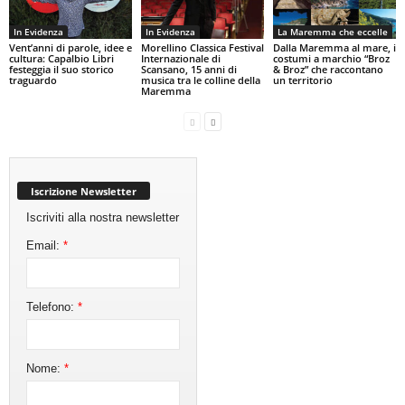
In Evidenza
In Evidenza
La Maremma che eccelle
Vent’anni di parole, idee e
Morellino Classica Festival
Dalla Maremma al mare, i
cultura: Capalbio Libri
Internazionale di
costumi a marchio “Broz
festeggia il suo storico
Scansano, 15 anni di
& Broz” che raccontano
traguardo
musica tra le colline della
un territorio
Maremma
Iscrizione Newsletter
Iscriviti alla nostra newsletter
Email:
*
Telefono:
*
Nome:
*