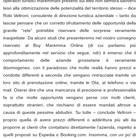
operatori turistici maremmani presenti sul web non sembra davvero
teso alla ottimizzazione delle potenzialità del territorio stesso – dice
Robi Veltroni, consulente di direzione turistica aziendale – tanto da
lasciar pensare che un corretto sfruttamento delle opportunità della
grande “rete” potrebbe riservare delle sorprese veramente
inaspettate. Da alcuni studi che presenteremo nel nostro convegno
riservato al Buy Maremma Online (di cui parliamo più
approfonditamente nel servizio che segue, ndr) è emerso che il
comportamento delle aziende grossetane è veramente
disomogeneo, con il paradosso che molte realtà hanno prezzi e
condotte differenti a seconda che vengano rintracciate tramite un
loro sito di prenotazione online, tramite le Ota, al telefono o via
mail. Oserei dire che una mancanza di precisione e professionalità
fa si che molte opportunità vengano perse con molti clienti,
soprattutto stranieri, che rischiano di essere mandati altrove a
causa di queste pessime abitudini. Su tutte – conclude Veltroni –
proprio quella di avere prezzi differenti o addirittura più alti da
proporre ai clienti che contattano direttamente l’azienda, rispetto a
quelli proposti su Expedia o Booking.com. Insomma, con un po’ di