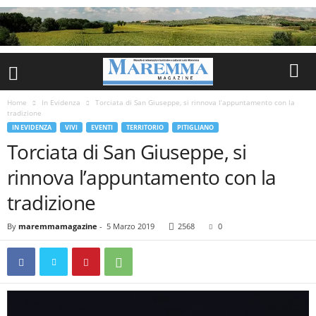
Home
In Evidenza
Torciata di San Giuseppe, si rinnova l’appuntamento con la
tradizione
IN EVIDENZA
VIVI
EVENTI
TERRITORIO
PITIGLIANO
Torciata di San Giuseppe, si
rinnova l’appuntamento con la
tradizione
By
maremmamagazine
-
5 Marzo 2019
2568
0