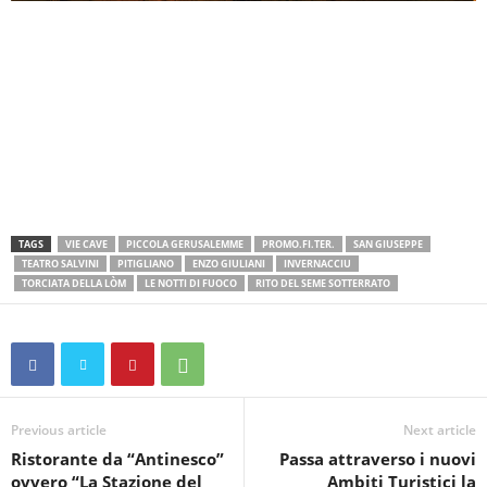
TAGS
VIE CAVE
PICCOLA GERUSALEMME
PROMO.FI.TER.
SAN GIUSEPPE
TEATRO SALVINI
PITIGLIANO
ENZO GIULIANI
INVERNACCIU
TORCIATA DELLA LÒM
LE NOTTI DI FUOCO
RITO DEL SEME SOTTERRATO
Previous article
Next article
Ristorante da “Antinesco”
Passa attraverso i nuovi
ovvero “La Stazione del
Ambiti Turistici la