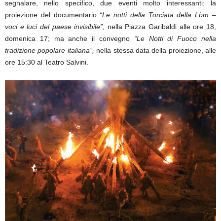
segnalare, nello specifico, due eventi molto interessanti: la
proiezione del documentario
“Le notti della Torciata della Lòm –
voci e luci del paese invisibile”,
nella Piazza Garibaldi alle ore 18,
domenica 17; ma anche il convegno
“Le Notti di Fuoco nella
tradizione popolare italiana”,
nella stessa data della proiezione, alle
ore 15:30 al Teatro Salvini.