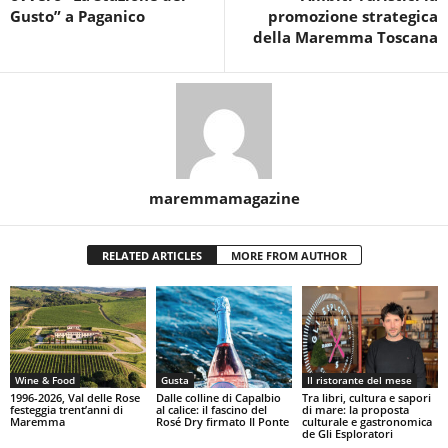
Gusto” a Paganico
promozione strategica
della Maremma Toscana
maremmamagazine
RELATED ARTICLES
MORE FROM AUTHOR
Wine & Food
Gusta
Il ristorante del mese
1996-2026, Val delle Rose
Dalle colline di Capalbio
Tra libri, cultura e sapori
festeggia trent’anni di
al calice: il fascino del
di mare: la proposta
Maremma
Rosé Dry firmato Il Ponte
culturale e gastronomica
de Gli Esploratori