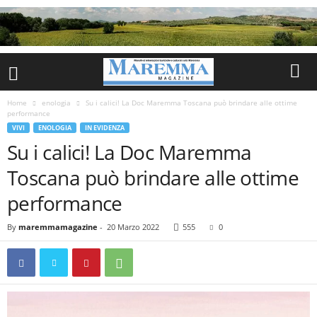
Home
enologia
Su i calici! La Doc Maremma Toscana può brindare alle ottime
performance
VIVI
ENOLOGIA
IN EVIDENZA
Su i calici! La Doc Maremma
Toscana può brindare alle ottime
performance
By
maremmamagazine
-
20 Marzo 2022
555
0