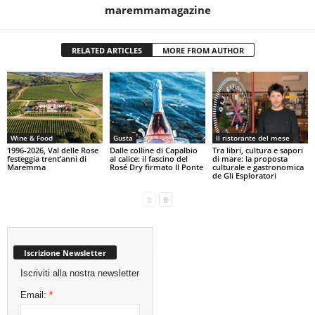
maremmamagazine
RELATED ARTICLES
MORE FROM AUTHOR
Wine & Food
Gusta
Il ristorante del mese
1996-2026, Val delle Rose
Dalle colline di Capalbio
Tra libri, cultura e sapori
festeggia trent’anni di
al calice: il fascino del
di mare: la proposta
Maremma
Rosé Dry firmato Il Ponte
culturale e gastronomica
de Gli Esploratori
Iscrizione Newsletter
Iscriviti alla nostra newsletter
Email:
*