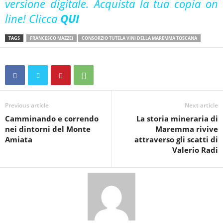
versione digitale. Acquista la tua copia on
line! Clicca
QUI
TAGS
FRANCESCO MAZZEI
CONSORZIO TUTELA VINI DELLA MAREMMA TOSCANA
Previous article
Next article
Camminando e correndo
La storia mineraria di
nei dintorni del Monte
Maremma rivive
Amiata
attraverso gli scatti di
Valerio Radi