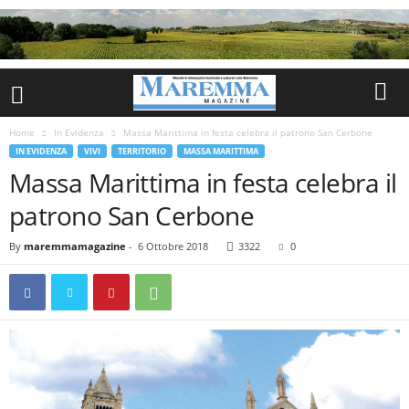
Home
In Evidenza
Massa Marittima in festa celebra il patrono San Cerbone
IN EVIDENZA
VIVI
TERRITORIO
MASSA MARITTIMA
Massa Marittima in festa celebra il
patrono San Cerbone
By
maremmamagazine
-
6 Ottobre 2018
3322
0