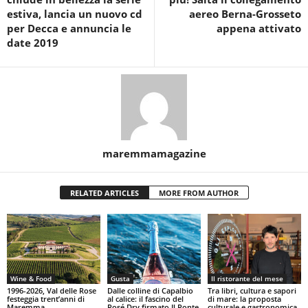
estiva, lancia un nuovo cd
aereo Berna-Grosseto
per Decca e annuncia le
appena attivato
date 2019
maremmamagazine
RELATED ARTICLES
MORE FROM AUTHOR
Wine & Food
Gusta
Il ristorante del mese
1996-2026, Val delle Rose
Dalle colline di Capalbio
Tra libri, cultura e sapori
festeggia trent’anni di
al calice: il fascino del
di mare: la proposta
Maremma
Rosé Dry firmato Il Ponte
culturale e gastronomica