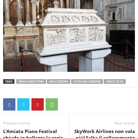
TAGS
MASSA MARITTIMA
SAN CERBONE
OCHE SAN CERBONE
SANTO OCHE
Previous article
Next article
L’Amiata Piano Festival
SkyWork Airlines non vola
chiude in bellezza la serie
più! Salta il collegamento