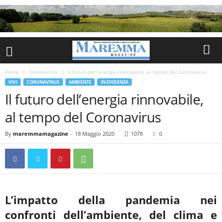
Home
Coronavirus
Il futuro dell’energia rinnovabile, al tempo del Coronavirus
VIVI
CORONAVIRUS
AMBIENTE
IN EVIDENZA
Il futuro dell’energia rinnovabile,
al tempo del Coronavirus
By
maremmamagazine
-
18 Maggio 2020
1078
0
L’impatto della pandemia nei
confronti dell’ambiente, del clima e