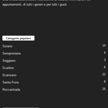
appuntamenti, di tutti i generi e per tutti i gusti.
Categorie popolari
14
Sorano
4
Semproniano
3
Seggiano
6
Scarlino
22
Scansano
8
Santa Fiora
16
Roccastrada