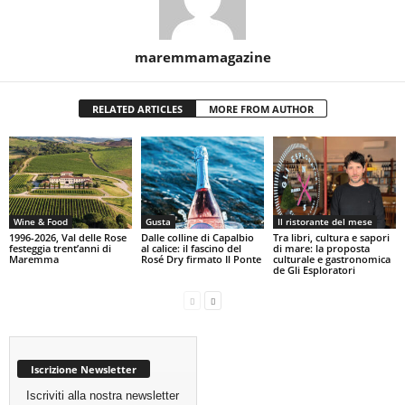
maremmamagazine
RELATED ARTICLES
MORE FROM AUTHOR
Wine & Food
Gusta
Il ristorante del mese
1996-2026, Val delle Rose
Dalle colline di Capalbio
Tra libri, cultura e sapori
festeggia trent’anni di
al calice: il fascino del
di mare: la proposta
Maremma
Rosé Dry firmato Il Ponte
culturale e gastronomica
de Gli Esploratori
Iscrizione Newsletter
Iscriviti alla nostra newsletter