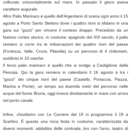
collocato orizzontalmente sul mare. In passato il gioco aveva
carattere augurale.
Altro Palio Marinaro è quello dell’Argentario di scena ogni anno il 15
agosto a Porto Santo Stefano dove i quattro rioni si sfidano in una
gara sui “guzzi” per vincere il conteso drappo. Preceduto da un
fastoso corteo storico, in costume spagnolo del XVI secolo, il palio
remiero si corre tra le imbarcazioni dei quattro rioni del paese
(Fortezza, Valle, Croce, Pilarella) su un percorso di 4 chilometri,
suddivisi in 10 vasche.
Il terzo palio marinaro è quello che si svolge a Castiglione della
Pescaia. Qui la gara remiera in calendario il 16 agosto è tra i
“gozzi” dei cinque rioni del paese (Castello, Portaccia, Piazza,
Marina e Ponte), un tempo sui duemila metri del percorso nelle
acque del fiume Bruna, oggi invece direttamente in mare con arrivo
nel porto canale.
Infine, chiudiamo con Le Carriere del 19 in programma il 19 a
Scarlino. È questa una ricca festa in costume, caratterizzata da
diversi momenti: addobbo delle contrade, tiro con l’arco, teatro di