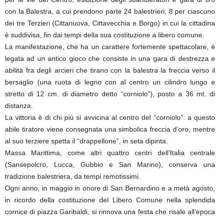
con la Balestra, a cui prendono parte 24 balestrieri, 8 per ciascuno
dei tre Terzieri (Cittanuova, Cittavecchia e Borgo) in cui la cittadina
è suddivisa, fin dai tempi della sua costituzione a libero comune.
La manifestazione, che ha un carattere fortemente spettacolare, è
legata ad un antico gioco che consiste in una gara di destrezza e
abilità fra degli arcieri che tirano con la balestra la freccia verso il
bersaglio (una ruota di legno con al centro un cilindro lungo e
stretto di 12 cm. di diametro detto “corniolo”), posto a 36 mt. di
distanza.
La vittoria è di chi più si avvicina al centro del “corniolo”: a questo
abile tiratore viene consegnata una simbolica freccia d’oro, mentre
al suo terziere spetta il “drappellone”, in seta dipinta.
Massa Marittima, come altri quattro centri dell’Italia centrale
(Sansepolcro, Lucca, Gubbio e San Marino), conserva una
tradizione balestriera, da tempi remotissimi.
Ogni anno, in maggio in onore di San Bernardino e a metà agosto,
in ricordo della costituzione del Libero Comune nella splendida
cornice di piazza Garibaldi, si rinnova una festa che risale all’epoca