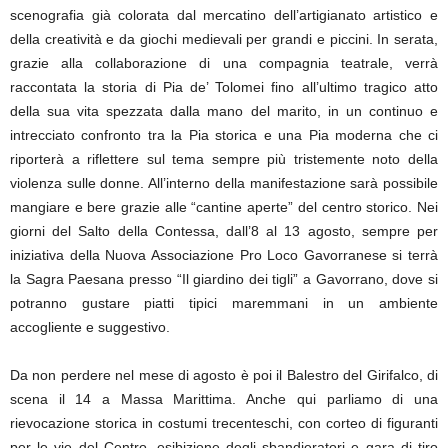
scenografia già colorata dal mercatino dell’artigianato artistico e
della creatività e da giochi medievali per grandi e piccini. In serata,
grazie alla collaborazione di una compagnia teatrale, verrà
raccontata la storia di Pia de’ Tolomei fino all’ultimo tragico atto
della sua vita spezzata dalla mano del marito, in un continuo e
intrecciato confronto tra la Pia storica e una Pia moderna che ci
riporterà a riflettere sul tema sempre più tristemente noto della
violenza sulle donne. All’interno della manifestazione sarà possibile
mangiare e bere grazie alle “cantine aperte” del centro storico. Nei
giorni del Salto della Contessa, dall’8 al 13 agosto, sempre per
iniziativa della Nuova Associazione Pro Loco Gavorranese si terrà
la Sagra Paesana presso “Il giardino dei tigli” a Gavorrano, dove si
potranno gustare piatti tipici maremmani in un ambiente
accogliente e suggestivo.
Da non perdere nel mese di agosto è poi il Balestro del Girifalco, di
scena il 14 a Massa Marittima. Anche qui parliamo di una
rievocazione storica in costumi trecenteschi, con corteo di figuranti
per le vie del Centro, esibizione degli sbandieratori e gara di tiro