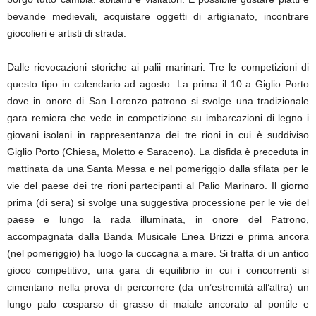
bevande medievali, acquistare oggetti di artigianato, incontrare
giocolieri e artisti di strada.
Dalle rievocazioni storiche ai palii marinari. Tre le competizioni di
questo tipo in calendario ad agosto. La prima il 10 a Giglio Porto
dove in onore di San Lorenzo patrono si svolge una tradizionale
gara remiera che vede in competizione su imbarcazioni di legno i
giovani isolani in rappresentanza dei tre rioni in cui è suddiviso
Giglio Porto (Chiesa, Moletto e Saraceno). La disfida è preceduta in
mattinata da una Santa Messa e nel pomeriggio dalla sfilata per le
vie del paese dei tre rioni partecipanti al Palio Marinaro. Il giorno
prima (di sera) si svolge una suggestiva processione per le vie del
paese e lungo la rada illuminata, in onore del Patrono,
accompagnata dalla Banda Musicale Enea Brizzi e prima ancora
(nel pomeriggio) ha luogo la cuccagna a mare. Si tratta di un antico
gioco competitivo, una gara di equilibrio in cui i concorrenti si
cimentano nella prova di percorrere (da un’estremità all’altra) un
lungo palo cosparso di grasso di maiale ancorato al pontile e