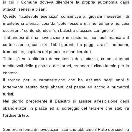
in cui il Comune doveva difendere la propria autonomia dagli
attacchi senesi e pisani.
Questo “laudevole esercizio” consentiva ai giovani massetani di
mantenersi allenati, così da “poter essere utili nei tempi e nei casi
occorrenti” contendendosi “un balestro d’acciaio con girello”.
Trattandosi di una rievocazione in costume, non può mancare il
corteo storico, con oltre 150 figuranti, fra paggi, araldi, tamburini,
trombettieri, capitani del popolo e sbandieratori.
Tutto ciò nell’anfiteatro duecentesco della piazza, come ai tempi
medioevali delle giostre e dei tornei, creando il clima ideale per la
contesa.
Il torneo per le caratteristiche che ha assunto negli anni è
fortemente sentito dagli abitanti del paese ed accoglie numerosi
turisti.
Nel giorno precedente il Balestro si assiste all’esibizione degli
sbandieratori in piazza ed al sorteggio del terziere che stabilirà
l’ordine di tiro.
Sempre in tema di rievocazioni storiche abbiamo il Palio dei ciuchi a