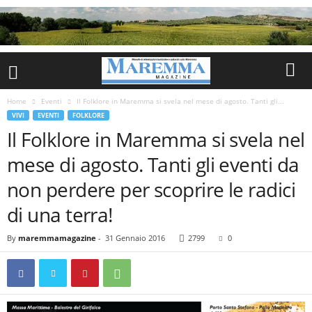
Home
Eventi
Il Folklore in Maremma si svela nel mese di agosto. Tanti gli...
VIVI
EVENTI
FOLKLORE
Il Folklore in Maremma si svela nel
mese di agosto. Tanti gli eventi da
non perdere per scoprire le radici
di una terra!
By
maremmamagazine
-
31 Gennaio 2016
2799
0