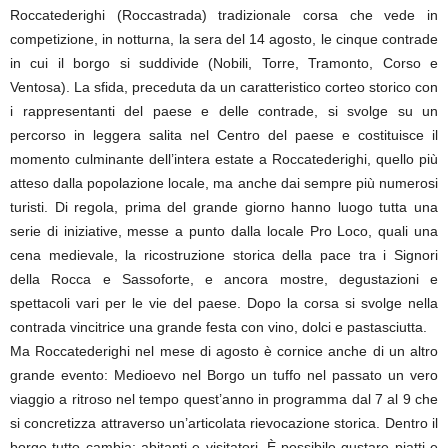
Roccatederighi (Roccastrada) tradizionale corsa che vede in
competizione, in notturna, la sera del 14 agosto, le cinque contrade
in cui il borgo si suddivide (Nobili, Torre, Tramonto, Corso e
Ventosa). La sfida, preceduta da un caratteristico corteo storico con
i rappresentanti del paese e delle contrade, si svolge su un
percorso in leggera salita nel Centro del paese e costituisce il
momento culminante dell’intera estate a Roccatederighi, quello più
atteso dalla popolazione locale, ma anche dai sempre più numerosi
turisti. Di regola, prima del grande giorno hanno luogo tutta una
serie di iniziative, messe a punto dalla locale Pro Loco, quali una
cena medievale, la ricostruzione storica della pace tra i Signori
della Rocca e Sassoforte, e ancora mostre, degustazioni e
spettacoli vari per le vie del paese. Dopo la corsa si svolge nella
contrada vincitrice una grande festa con vino, dolci e pastasciutta.
Ma Roccatederighi nel mese di agosto è cornice anche di un altro
grande evento: Medioevo nel Borgo un tuffo nel passato un vero
viaggio a ritroso nel tempo quest’anno in programma dal 7 al 9 che
si concretizza attraverso un’articolata rievocazione storica. Dentro il
borgo tutto cambia: abitanti e visitatori. È possibile gustare piatti e