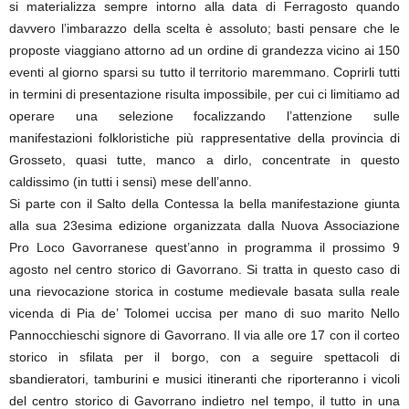
si materializza sempre intorno alla data di Ferragosto quando
davvero l’imbarazzo della scelta è assoluto; basti pensare che le
proposte viaggiano attorno ad un ordine di grandezza vicino ai 150
eventi al giorno sparsi su tutto il territorio maremmano. Coprirli tutti
in termini di presentazione risulta impossibile, per cui ci limitiamo ad
operare una selezione focalizzando l’attenzione sulle
manifestazioni folkloristiche più rappresentative della provincia di
Grosseto, quasi tutte, manco a dirlo, concentrate in questo
caldissimo (in tutti i sensi) mese dell’anno.
Si parte con il Salto della Contessa la bella manifestazione giunta
alla sua 23esima edizione organizzata dalla Nuova Associazione
Pro Loco Gavorranese quest’anno in programma il prossimo 9
agosto nel centro storico di Gavorrano. Si tratta in questo caso di
una rievocazione storica in costume medievale basata sulla reale
vicenda di Pia de’ Tolomei uccisa per mano di suo marito Nello
Pannocchieschi signore di Gavorrano. Il via alle ore 17 con il corteo
storico in sfilata per il borgo, con a seguire spettacoli di
sbandieratori, tamburini e musici itineranti che riporteranno i vicoli
del centro storico di Gavorrano indietro nel tempo, il tutto in una