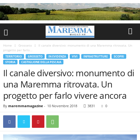
Home
Grosseto
Il canale diversivo: monumento di una Maremma ritrovata. Un
progetto per farlo...
TERRITORIO
GROSSETO
IN EVIDENZA
VIVI
INFRASTRUTTURE
SCOPRI
STORIA
CASTIGLIONE DELLA PESCAIA
Il canale diversivo: monumento di
una Maremma ritrovata. Un
progetto per farlo vivere ancora
By
maremmamagazine
-
10 Novembre 2018
3831
0