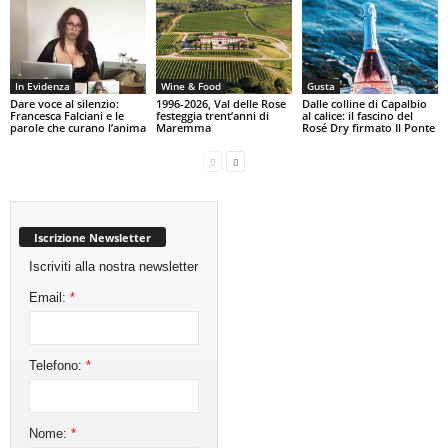
In Evidenza
Wine & Food
Gusta
Dare voce al silenzio:
1996-2026, Val delle Rose
Dalle colline di Capalbio
Francesca Falciani e le
festeggia trent’anni di
al calice: il fascino del
parole che curano l’anima
Maremma
Rosé Dry firmato Il Ponte
Iscrizione Newsletter
Iscriviti alla nostra newsletter
Email:
*
Telefono:
*
Nome:
*