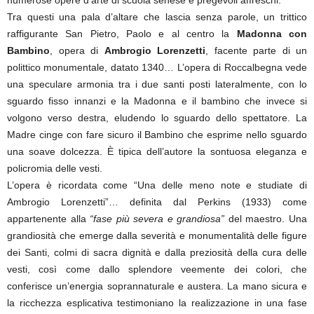
Tra questi una pala d’altare che lascia senza parole, un trittico
raffigurante San Pietro, Paolo e al centro la
Madonna con
Bambino
, opera di
Ambrogio Lorenzetti
, facente parte di un
polittico monumentale, datato 1340… L’opera di Roccalbegna vede
una speculare armonia tra i due santi posti lateralmente, con lo
sguardo fisso innanzi e la Madonna e il bambino che invece si
volgono verso destra, eludendo lo sguardo dello spettatore. La
Madre cinge con fare sicuro il Bambino che esprime nello sguardo
una soave dolcezza. È tipica dell’autore la sontuosa eleganza e
policromia delle vesti.
L’opera è ricordata come “Una delle meno note e studiate di
Ambrogio Lorenzetti”… definita dal Perkins (1933) come
appartenente alla
“fase più severa e grandiosa”
del maestro. Una
grandiosità che emerge dalla severità e monumentalità delle figure
dei Santi, colmi di sacra dignità e dalla preziosità della cura delle
vesti, così come dallo splendore veemente dei colori, che
conferisce un’energia soprannaturale e austera. La mano sicura e
la ricchezza esplicativa testimoniano la realizzazione in una fase