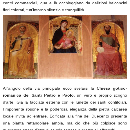
centri commerciali, qua e là occhieggiano da deliziosi balconcini
fiori colorati, tutt’intorno silenzio e tranquillità.
All’angolo della via principale ecco svelarsi la
Chiesa gotico-
romanica dei Santi Pietro e Paolo
, un vero e proprio scrigno
d’arte. Già la facciata esterna con le lunette dei santi contitolari,
l’imponente rosone e la poderosa eleganza della pietra calcarea
locale invita ad entrare. Edificata alla fine del Duecento presenta
una pianta rettangolare ampia, ma ciò che più colpisce sono
numerose opere d’arte di scuola senese e pregevoli affreschi.