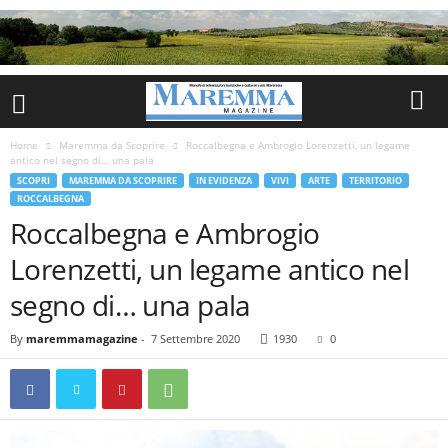
Home
Maremma da Scoprire
Roccalbegna e Ambrogio Lorenzetti, un legame
antico nel segno di… una pala
SCOPRI
MAREMMA DA SCOPRIRE
IN EVIDENZA
VIVI
ARTE
TERRITORIO
ROCCALBEGNA
Roccalbegna e Ambrogio
Lorenzetti, un legame antico nel
segno di… una pala
By
maremmamagazine
-
7 Settembre 2020
1930
0