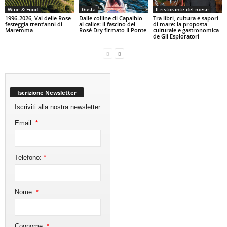
Wine & Food
Gusta
Il ristorante del mese
1996-2026, Val delle Rose
Dalle colline di Capalbio
Tra libri, cultura e sapori
festeggia trent’anni di
al calice: il fascino del
di mare: la proposta
Maremma
Rosé Dry firmato Il Ponte
culturale e gastronomica
de Gli Esploratori
Iscrizione Newsletter
Iscriviti alla nostra newsletter
Email:
*
Telefono:
*
Nome:
*
Cognome:
*