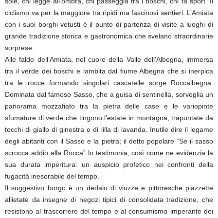
sole, chi legge all’ombra, chi passeggia tra i boschi, chi fa sport. Il
ciclismo va per la maggiore tra ripidi ma fascinosi sentieri. L’Amiata
con i suoi borghi vetusti è il punto di partenza di visite a luoghi di
grande tradizione storica e gastronomica che svelano straordinarie
sorprese.
Alle falde dell’Amiata, nel cuore della Valle dell’Albegna, immersa
tra il verde dei boschi e lambita dal fiume Albegna che si inerpica
tra le rocce formando singolari cascatelle sorge Roccalbegna.
Dominata dal famoso Sasso, che a guisa di sentinella, sorveglia un
panorama mozzafiato tra la pietra delle case e le variopinte
sfumature di verde che tingono l’estate in montagna, trapuntate da
tocchi di giallo di ginestra e di lilla di lavanda. Inutile dire il legame
degli abitanti con il Sasso e la pietra; il detto popolare “Se il sasso
scrocca addio alla Rocca” lo testimonia, così come ne evidenzia la
sua durata imperitura: un auspicio profetico nei confronti della
fugacità inesorabile del tempo.
Il suggestivo borgo è un dedalo di viuzze e pittoresche piazzette
allietate da insegne di negozi tipici di consolidata tradizione, che
resistono al trascorrere del tempo e al consumismo imperante dei